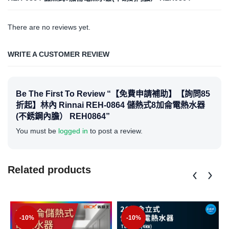
There are no reviews yet.
WRITE A CUSTOMER REVIEW
Be The First To Review “【免費申請補助】【詢問85
折起】林內 Rinnai REH-0864 儲熱式8加侖電熱水器
(不銹鋼內膽） REH0864”
You must be
logged in
to post a review.
Related products
-10%
-10%