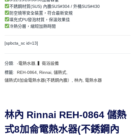
不銹鋼材質(SUS) 內膽SUS#304 / 外桶SUS#430
防空燒等安全裝置，符合最新安規
填充式PU發泡材質，保溫效果佳
冷熱分層，縮短加熱時間
[spbcta_sc id=13]
分類:
-電熱水器
,
▍衛浴設備
標籤:
REH-0864
,
Rinnai
,
儲熱式
,
儲熱式8加侖電熱水器(不銹鋼內膽）
,
林內
,
電熱水器
林內 Rinnai REH-0864 儲熱
式8加侖電熱水器(不銹鋼內