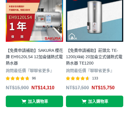
【免費申請補助】SAKURA 櫻花
【免費申請補助】莊頭北 TE-
牌 EH9120LS4 12加侖儲熱式電
1200(4㎾) 20加侖立式儲熱式電
牌
熱水器
熱水器 TE1200
詢問最低價『聊聊省更多』
詢問最低價『聊聊省更多』
96
133
評分
滿分 5
評分
滿分 5
NT$
15,900
NT$
14,310
NT$
17,500
NT$
15,750
4.68
4.61
4
加入購物車
加入購物車