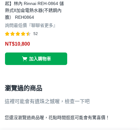
起】林內 Rinnai REH-0864 儲
熱式8加侖電熱水器(不銹鋼內
膽） REH0864
詢問最低價『聊聊省更多』
52
評分
滿分
NT$
10,800
4.46
5
加入購物車
瀏覽過的商品
這裡可能會有遺珠之憾喔，檢查一下吧
您還沒瀏覽過商品喔，花點時間逛逛可能會有驚喜價！
.