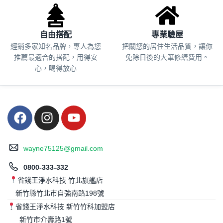
自由搭配
專業驗屋
經銷多家知名品牌，專人為您
把關您的居住生活品質，
讓你
推薦最適合的搭配，用得安
免除日後的大筆修繕費用。
心，喝得放心
wayne75125@gmail.com
0800-333-332
省錢王淨水科技 竹北旗艦店
新竹縣竹北市自強南路198號
省錢王淨水科技 新竹竹科加盟店
新竹市介壽路1號