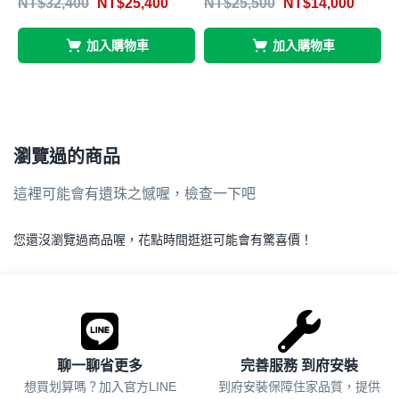
NT$
32,400
NT$
25,400
NT$
25,500
NT$
14,000
5
4.56
4.47
5
5
加入購物車
加入購物車
瀏覽過的商品
這裡可能會有遺珠之憾喔，檢查一下吧
您還沒瀏覽過商品喔，花點時間逛逛可能會有驚喜價！
.
聊一聊省更多
完善服務 到府安裝
想買划算嗎？加入官方LINE
到府安裝保障住家品質，提供