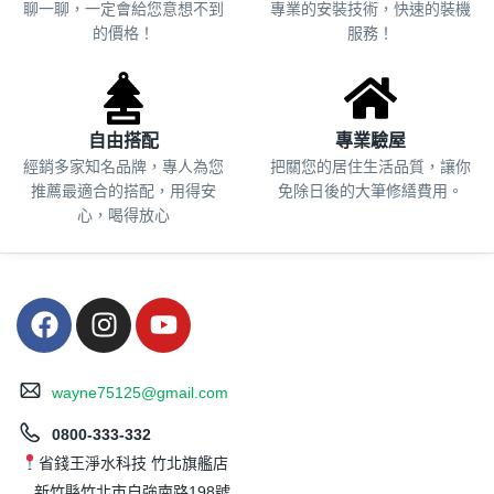
聊一聊，一定會給您意想不到
專業的安裝技術，快速的裝機
的價格！
服務！
自由搭配
專業驗屋
經銷多家知名品牌，專人為您
把關您的居住生活品質，
讓你
推薦最適合的搭配，用得安
免除日後的大筆修繕費用。
心，喝得放心
wayne75125@gmail.com
0800-333-332
省錢王淨水科技 竹北旗艦店
新竹縣竹北市自強南路198號