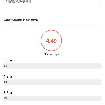
附按壓式排水零件
CUSTOMER REVIEWS
4.49
35 ratings
5 Star
0%
4 Star
0%
3 Star
0%