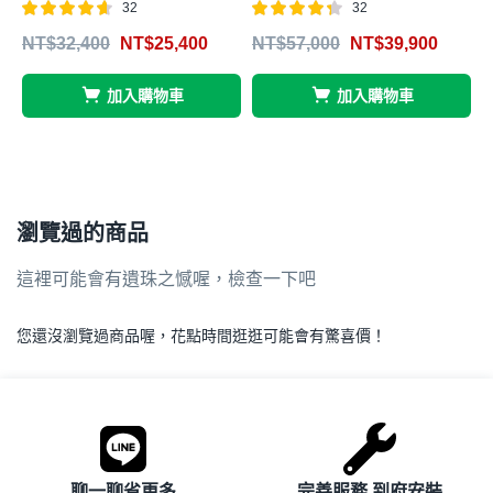
32
32
4
評分
滿分
評分
滿分
NT$
32,400
NT$
25,400
NT$
57,000
NT$
39,900
5
4.56
4.28
5
5
加入購物車
加入購物車
瀏覽過的商品
這裡可能會有遺珠之憾喔，檢查一下吧
您還沒瀏覽過商品喔，花點時間逛逛可能會有驚喜價！
.
聊一聊省更多
完善服務 到府安裝