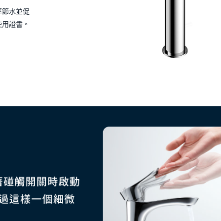
率節水並促
使用證書。