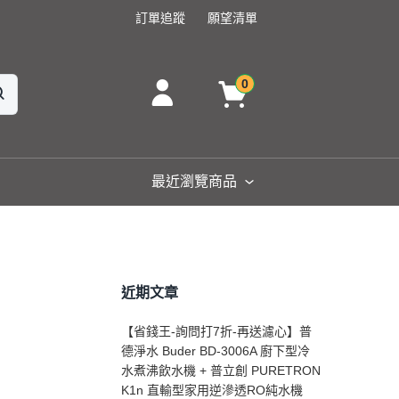
訂單追蹤
願望清單
0
最近瀏覽商品
近期文章
【省錢王-詢問打7折-再送濾心】普
德淨水 Buder BD-3006A 廚下型冷
水煮沸飲水機 + 普立創 PURETRON
K1n 直輸型家用逆滲透RO純水機