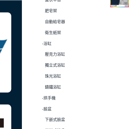
肥皂架
自動給皂器
衛生紙架
-浴缸
壓克力浴缸
獨立式浴缸
珠光浴缸
鑄鐵浴缸
-烘手機
-臉盆
下嵌式臉盆