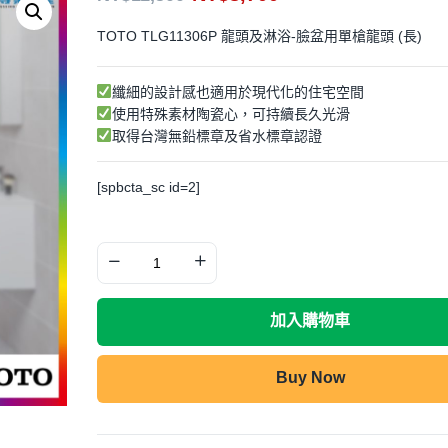
TOTO TLG11306P 龍頭及淋浴-臉盆用單槍龍頭 (長)
纖細的設計感也適用於現代化的住宅空間
使用特殊素材陶瓷心，可持續長久光滑
取得台灣無鉛標章及省水標章認證
[spbcta_sc id=2]
加入購物車
Buy Now