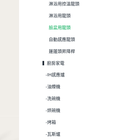
淋浴用控溫龍頭
淋浴用龍頭
臉盆用龍頭
自動感應龍頭
蓮蓬頭昇降桿
▍廚房家電
-IH感應爐
-油煙機
-洗碗機
-烘碗機
-烤箱
-瓦斯爐