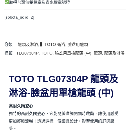
取得台灣無鉛標章及省水標章認證
[spbcta_sc id=2]
分類:
-龍頭及淋浴
,
▍TOTO 衛浴
,
臉盆用龍頭
標籤:
TLG07304P
,
TOTO
,
臉盆用單槍龍頭 (中)
,
龍頭
,
龍頭及淋浴
TOTO TLG07304P 龍頭及
淋浴-臉盆用單槍龍頭 (中)
高耐久陶瓷心
獨特的高耐久陶瓷心，它能隨著碰觸開關時啟動，讓使用感受
更加輕鬆流暢！透過這樣一個細微設計，影響使用的舒適感
受。