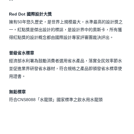
Red Dot 國際設計大獎
擁有50年悠久歷史，是世界上規模最大，水準最高的設計獎之
一。紅點獎是傑出設計的標誌，是設計界中的奧斯卡，所有獲
得紅點獎的設計概念都由國際設計專家評審團裁決評出。
普級省水標章
經濟部水利署為鼓勵消費者選用省水產品，落實全民效率節水
並促進業界研發省水器材，符合規格之產品即頒發省水標章使
用證書。
無鉛標章
符合CNS8088「水龍頭」國家標準之飲水用水龍頭