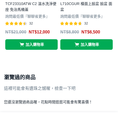
TCF23310ATW C2 溫水洗淨便
L710CGUR 檯面上臉盆 臉盆 面
座 免治馬桶蓋
盆
詢問最低價『聊聊省更多』
詢問最低價『聊聊省更多』
32
32
評分
滿分
評分
滿分 5
NT$
21,000
NT$
12,000
NT$
8,800
NT$
6,500
4.38
4.63
4
5
5
加入購物車
加入購物車
瀏覽過的商品
這裡可能會有遺珠之憾喔，檢查一下吧
您還沒瀏覽過商品喔，花點時間逛逛可能會有驚喜價！
.