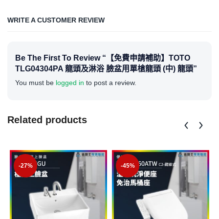
WRITE A CUSTOMER REVIEW
Be The First To Review “【免費申請補助】TOTO
TLG04304PA 龍頭及淋浴 臉盆用單槍龍頭 (中) 龍頭”
You must be
logged in
to post a review.
Related products
-27%
-45%