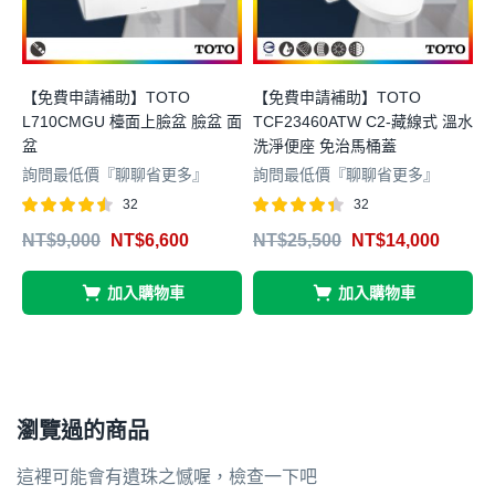
【免費申請補助】TOTO
【免費申請補助】TOTO
L710CMGU 檯面上臉盆 臉盆 面
TCF23460ATW C2-藏線式 溫水
T
盆
洗淨便座 免治馬桶蓋
詢問最低價『聊聊省更多』
詢問最低價『聊聊省更多』
32
32
評分
滿分
評分
滿分
NT$
9,000
NT$
6,600
NT$
25,500
NT$
14,000
4.47
4.34
4
5
5
加入購物車
加入購物車
瀏覽過的商品
這裡可能會有遺珠之憾喔，檢查一下吧