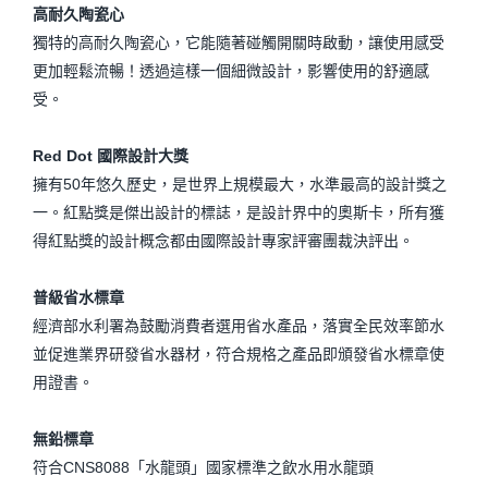
高耐久陶瓷心
獨特的高耐久陶瓷心，它能隨著碰觸開關時啟動，讓使用感受
更加輕鬆流暢！透過這樣一個細微設計，影響使用的舒適感
受。
Red Dot 國際設計大獎
擁有50年悠久歷史，是世界上規模最大，水準最高的設計獎之
一。紅點獎是傑出設計的標誌，是設計界中的奧斯卡，所有獲
得紅點獎的設計概念都由國際設計專家評審團裁決評出。
普級省水標章
經濟部水利署為鼓勵消費者選用省水產品，落實全民效率節水
並促進業界研發省水器材，符合規格之產品即頒發省水標章使
用證書。
無鉛標章
符合CNS8088「水龍頭」國家標準之飲水用水龍頭