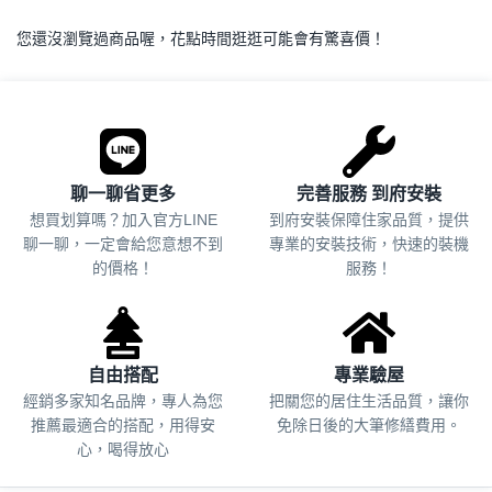
您還沒瀏覽過商品喔，花點時間逛逛可能會有驚喜價！
.
聊一聊省更多
完善服務 到府安裝
想買划算嗎？加入官方LINE
到府安裝保障住家品質，提供
聊一聊，一定會給您意想不到
專業的安裝技術，快速的裝機
的價格！
服務！
自由搭配
專業驗屋
經銷多家知名品牌，專人為您
把關您的居住生活品質，
讓你
推薦最適合的搭配，用得安
免除日後的大筆修繕費用。
心，喝得放心