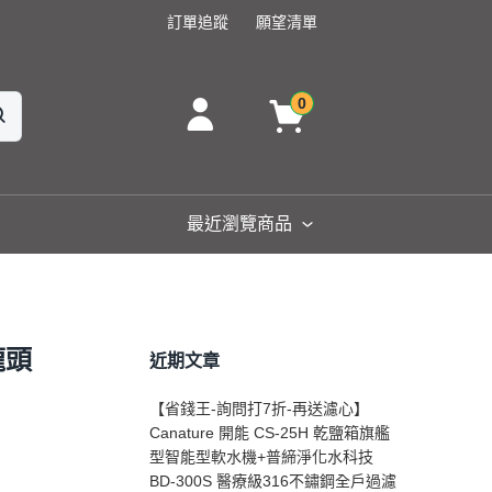
訂單追蹤
願望清單
0
最近瀏覽商品
龍頭
近期文章
【省錢王-詢問打7折-再送濾心】
Canature 開能 CS-25H 乾鹽箱旗艦
型智能型軟水機+普締淨化水科技
BD-300S 醫療級316不鏽鋼全戶過濾