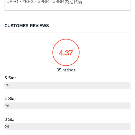
#PFG、#BFG、#PBR、#BBR 為期貨品
CUSTOMER REVIEWS
4.37
35 ratings
5 Star
0%
4 Star
0%
3 Star
0%