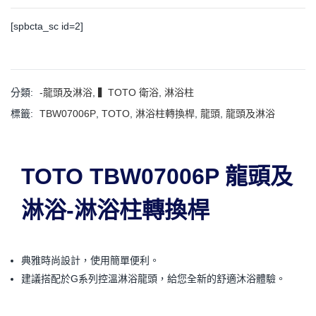
[spbcta_sc id=2]
分類:
-龍頭及淋浴
,
▍TOTO 衛浴
,
淋浴柱
標籤:
TBW07006P
,
TOTO
,
淋浴柱轉換桿
,
龍頭
,
龍頭及淋浴
TOTO TBW07006P 龍頭及
淋浴-淋浴柱轉換桿
典雅時尚設計，使用簡單便利。
建議搭配於G系列控溫淋浴龍頭，給您全新的舒適沐浴體驗。