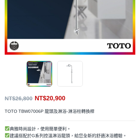
NT$
20,900
NT$
26,800
TOTO TBW07006P 龍頭及淋浴-淋浴柱轉換桿
典雅時尚設計，使用簡單便利。
建議搭配於G系列控溫淋浴龍頭，給您全新的舒適沐浴體驗。