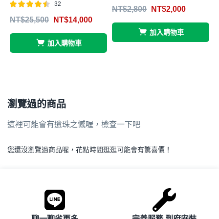
評分
滿分 5
32
NT$
2,800
NT$
2,000
4.66
評分
滿分
NT$
25,500
NT$
14,000
4.47
4
5
5
加入購物車
加入購物車
瀏覽過的商品
這裡可能會有遺珠之憾喔，檢查一下吧
您還沒瀏覽過商品喔，花點時間逛逛可能會有驚喜價！
.
聊一聊省更多
完善服務 到府安裝