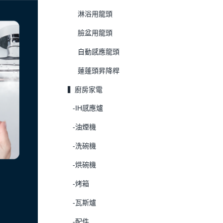
淋浴用龍頭
臉盆用龍頭
自動感應龍頭
蓮蓬頭昇降桿
▍廚房家電
-IH感應爐
-油煙機
-洗碗機
-烘碗機
-烤箱
-瓦斯爐
-配件