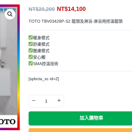
NT$
14,100
NT$
20,200
TOTO TBV03428P-S2 龍頭及淋浴-淋浴用控溫龍頭
暖身模式
舒膚模式
醒膚模式
安心觸
SMA控溫技術
[spbcta_sc id=2]
加入購物車