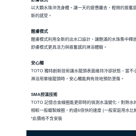
以大顆水珠沖洗身體。讓一天的疲憊離去，輕微的振奮
新的感受。
醒膚模式
醒膚模式利用全新的出水口設計，讓飽滿的水珠集中釋
舒膚模式更具活力與振奮感的淋浴體驗。
安心觸
TOTO 獨特創新技術讓水龍頭表面維持冷卻狀態，當不
淋浴用單槍龍頭時，安心觸能夠有效地預防燙傷。
SMA控溫技術
TOTO 記憶合金線圈能更即時的偵測水溫變化，對熱水
相較一般蠟製線圈，約達6倍快的速度 (一般家庭用水比
*此價格不含安裝