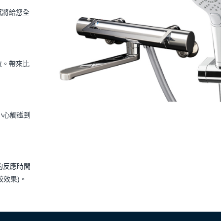
感將給您全
放。帶來比
小心觸碰到
的反應時間
較效果)。