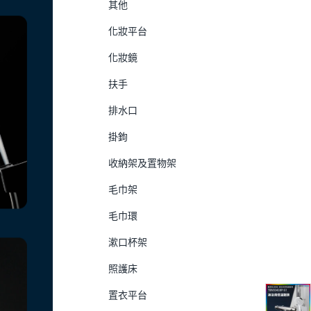
其他
化妝平台
化妝鏡
扶手
排水口
掛鉤
收納架及置物架
毛巾架
毛巾環
漱口杯架
照護床
置衣平台