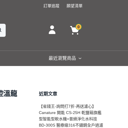
訂單追蹤
願望清單
0
最近瀏覽商品
 控溫龍
近期文章
【省錢王-詢問打7折-再送濾心】
Canature 開能 CS-25H 乾鹽箱旗艦
型智能型軟水機+普締淨化水科技
BD-300S 醫療級316不鏽鋼全戶過濾