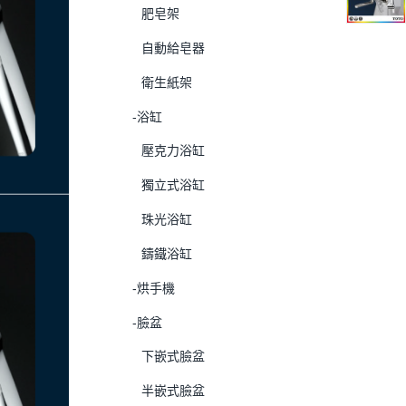
肥皂架
自動給皂器
衛生紙架
-浴缸
壓克力浴缸
獨立式浴缸
珠光浴缸
鑄鐵浴缸
-烘手機
-臉盆
下嵌式臉盆
半嵌式臉盆