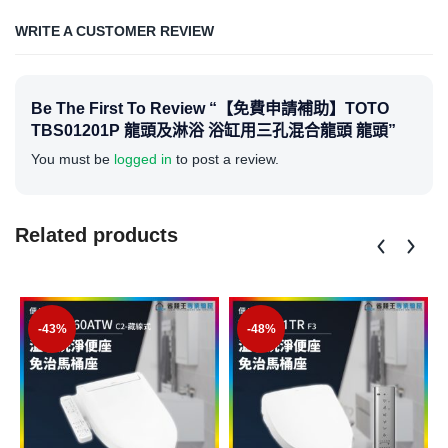
WRITE A CUSTOMER REVIEW
Be The First To Review “【免費申請補助】TOTO
TBS01201P 龍頭及淋浴 浴缸用三孔混合龍頭 龍頭”
You must be
logged in
to post a review.
Related products
-43%
-48%