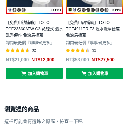
【免費申請補助】TOTO
【免費申請補助】TOTO
TCF23360ATW C2-藏線式 溫水
TCF4911TR F3 溫水洗淨便座
T
洗淨便座 免治馬桶蓋
免治馬桶蓋
詢問最低價『聊聊省更多』
詢問最低價『聊聊省更多』
32
32
評分
滿分
評分
滿分
NT$
21,000
NT$
12,000
NT$
53,000
NT$
27,500
4.50
4.31
4
5
5
5
加入購物車
加入購物車
瀏覽過的商品
這裡可能會有遺珠之憾喔，檢查一下吧