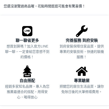
您還沒瀏覽過商品喔，花點時間逛逛可能會有驚喜價！
.
聊一聊省更多
完善服務 到府安裝
想買划算嗎？加入官方LINE
到府安裝保障住家品質，提供
聊一聊，一定會給您意想不到
專業的安裝技術，快速的裝機
的價格！
服務！
自由搭配
專業驗屋
經銷多家知名品牌，專人為您
把關您的居住生活品質，
讓你
推薦最適合的搭配，用得安
免除日後的大筆修繕費用。
心，喝得放心