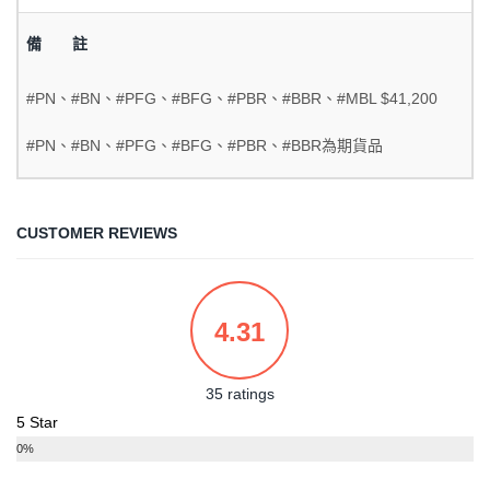
備 註
#PN、#BN、#PFG、#BFG、#PBR、#BBR、#MBL $41,200
#PN、#BN、#PFG、#BFG、#PBR、#BBR為期貨品
CUSTOMER REVIEWS
4.31
35 ratings
5 Star
0%