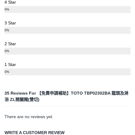
4 Star
0%
3 Star
0%
2 Star
0%
1 Star
0%
35 Reviews For
【免費申請補助】TOTO TBP02302BA 龍頭及淋
浴 ZL開關閥(雙切)
There are no reviews yet.
WRITE A CUSTOMER REVIEW