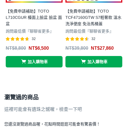
【免費申請補助】TOTO
【免費申請補助】TOTO
L710CGUR 檯面上臉盆 臉盆 面
TCF47160GTW S7輕奢款 溫水
T
盆
洗淨便座 免治馬桶蓋
詢問最低價『聊聊省更多』
詢問最低價『聊聊省更多』
32
32
評分
滿分 5
評分
滿分
NT$
8,800
NT$
6,500
NT$
39,800
NT$
27,860
4.63
4.50
4
5
5
加入購物車
加入購物車
瀏覽過的商品
這裡可能會有遺珠之憾喔，檢查一下吧
您還沒瀏覽過商品喔，花點時間逛逛可能會有驚喜價！