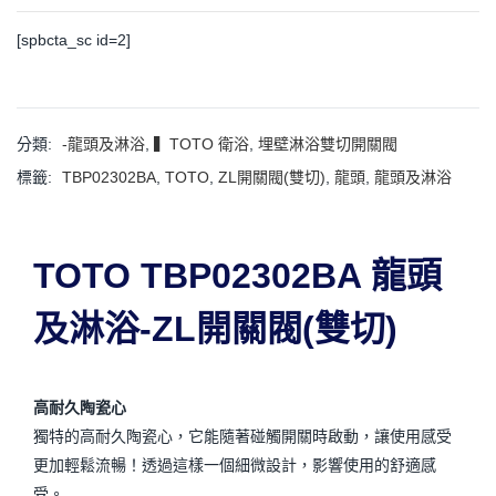
[spbcta_sc id=2]
分類:
-龍頭及淋浴
,
▍TOTO 衛浴
,
埋壁淋浴雙切開關閥
標籤:
TBP02302BA
,
TOTO
,
ZL開關閥(雙切)
,
龍頭
,
龍頭及淋浴
TOTO TBP02302BA 龍頭
及淋浴-ZL開關閥(雙切)
高耐久陶瓷心
獨特的高耐久陶瓷心，它能隨著碰觸開關時啟動，讓使用感受
更加輕鬆流暢！透過這樣一個細微設計，影響使用的舒適感
受。