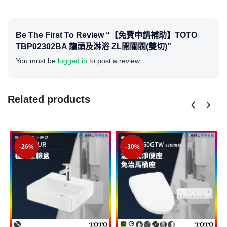
Be The First To Review “【免費申請補助】TOTO
TBP02302BA 龍頭及淋浴 ZL開關閥(雙切)”
You must be
logged in
to post a review.
Related products
-26%
-30%