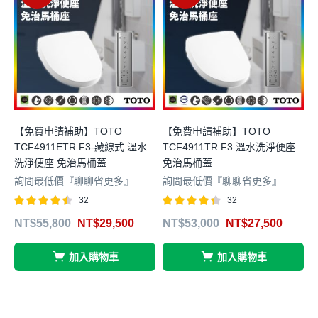
【免費申請補助】TOTO
【免費申請補助】TOTO
TCF4911ETR F3-藏線式 溫水
TCF4911TR F3 溫水洗淨便座
洗淨便座 免治馬桶蓋
免治馬桶蓋
詢問最低價『聊聊省更多』
詢問最低價『聊聊省更多』
32
32
4
評分
滿分
評分
滿分
NT$
55,800
NT$
29,500
NT$
53,000
NT$
27,500
5
4.41
4.31
5
5
加入購物車
加入購物車