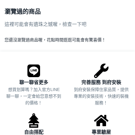
瀏覽過的商品
這裡可能會有遺珠之憾喔，檢查一下吧
您還沒瀏覽過商品喔，花點時間逛逛可能會有驚喜價！
.
聊一聊省更多
完善服務 到府安裝
想買划算嗎？加入官方LINE
到府安裝保障住家品質，提供
聊一聊，一定會給您意想不到
專業的安裝技術，快速的裝機
的價格！
服務！
自由搭配
專業驗屋