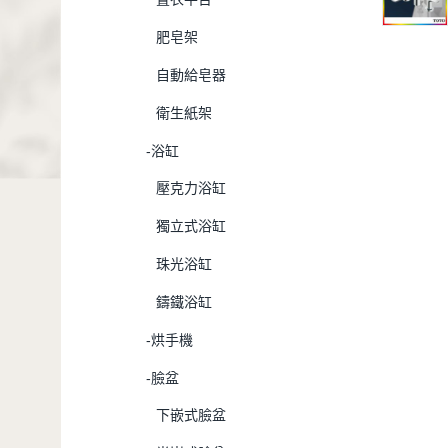
肥皂架
自動給皂器
衛生紙架
-浴缸
壓克力浴缸
獨立式浴缸
珠光浴缸
鑄鐵浴缸
-烘手機
-臉盆
下嵌式臉盆