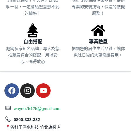
想買划算嗎？加入官方LINE
到府安裝保障住家品質，提供
聊一聊，一定會給您意想不到
專業的安裝技術，快速的裝機
的價格！
服務！
自由搭配
專業驗屋
經銷多家知名品牌，專人為您
把關您的居住生活品質，
讓你
推薦最適合的搭配，用得安
免除日後的大筆修繕費用。
心，喝得放心
wayne75125@gmail.com
0800-333-332
省錢王淨水科技 竹北旗艦店