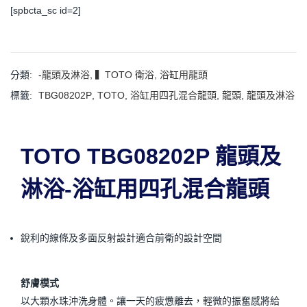
[spbcta_sc id=2]
分類:
-龍頭及淋浴
,
▍TOTO 衛浴
,
浴缸用龍頭
標籤:
TBG08202P
,
TOTO
,
浴缸用四孔混合龍頭
,
龍頭
,
龍頭及淋浴
TOTO TBG08202P 龍頭及
淋浴-浴缸用四孔混合龍頭
銳利的線條及多面反射設計適合前衛的設計空間
舒膚模式
以大顆水珠沖洗身體。讓一天的疲憊離去，輕微的振奮感將給