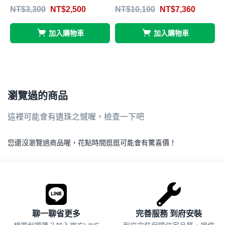
4
評分
滿分 5
評分
滿分
NT$
3,300
NT$
2,500
NT$
10,100
NT$
7,360
5
4.66
4.53
5
加入購物車
加入購物車
瀏覽過的商品
這裡可能會有遺珠之憾喔，檢查一下吧
您還沒瀏覽過商品喔，花點時間逛逛可能會有驚喜價！
.
聊一聊省更多
完善服務 到府安裝