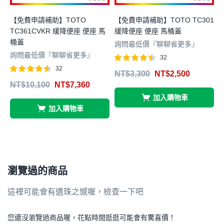
【免費申請補助】TOTO
【免費申請補助】TOTO TC301
TC361CVKR 緩降便座 便座 馬
緩降便座 便座 馬桶蓋
T
桶蓋
詢問最低價『聊聊省更多』
詢問最低價『聊聊省更多』
32
評分
滿分
32
NT$
3,300
NT$
2,500
4.41
評分
滿分
NT$
10,100
NT$
7,360
5
4.53
4
5
加入購物車
加入購物車
瀏覽過的商品
這裡可能會有遺珠之憾喔，檢查一下吧
您還沒瀏覽過商品喔，花點時間逛逛可能會有驚喜價！