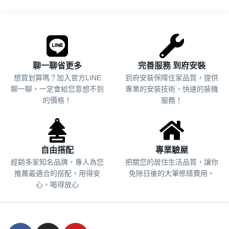
.
聊一聊省更多
完善服務 到府安裝
想買划算嗎？加入官方LINE
到府安裝保障住家品質，提供
聊一聊，一定會給您意想不到
專業的安裝技術，快速的裝機
的價格！
服務！
自由搭配
專業驗屋
經銷多家知名品牌，專人為您
把關您的居住生活品質，
讓你
推薦最適合的搭配，用得安
免除日後的大筆修繕費用。
心，喝得放心