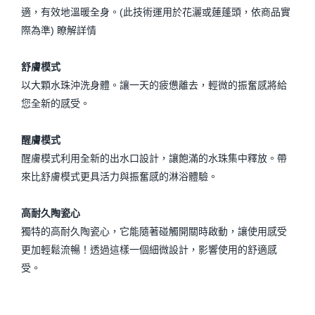
適，有效地溫暖全身。(此技術運用於花灑或蓮蓬頭，依商品實
際為準) 瞭解詳情
舒膚模式
以大顆水珠沖洗身體。讓一天的疲憊離去，輕微的振奮感將給
您全新的感受。
醒膚模式
醒膚模式利用全新的出水口設計，讓飽滿的水珠集中釋放。帶
來比舒膚模式更具活力與振奮感的淋浴體驗。
高耐久陶瓷心
獨特的高耐久陶瓷心，它能隨著碰觸開關時啟動，讓使用感受
更加輕鬆流暢！透過這樣一個細微設計，影響使用的舒適感
受。