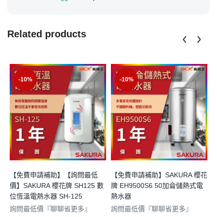
Related products
-10%
-10%
【免費申請補助】【詢問最低
【免費申請補助】SAKURA 櫻花
價】SAKURA 櫻花牌 SH125 數
牌 EH9500S6 50加侖儲熱式電
起
位恆溫電熱水器 SH-125
熱水器
R
詢問最低價『聊聊省更多』
詢問最低價『聊聊省更多』