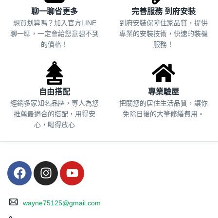
聊一聊省更多
完善服務 到府安裝
想買划算嗎？加入官方LINE
到府安裝保障住家品質，提供
聊一聊，一定會給您意想不到
專業的安裝技術，快速的裝機
的價格！
服務！
自由搭配
專業驗屋
經銷多家知名品牌，專人為您
把關您的居住生活品質，
讓你
推薦最適合的搭配，用得安
免除日後的大筆修繕費用。
心，喝得放心
wayne75125@gmail.com