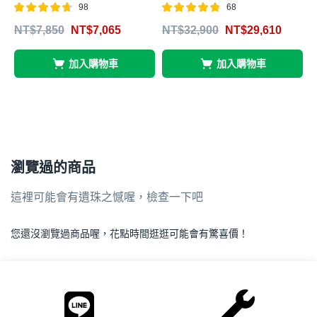
98
68
評分
滿分 5
評分
滿分 5
NT$
7,850
NT$
7,065
NT$
32,900
NT$
29,610
4.65
4.76
4
加入購物車
加入購物車
瀏覽過的商品
這裡可能會有遺珠之憾喔，檢查一下吧
您還沒瀏覽過商品喔，花點時間逛逛可能會有驚喜價！
.