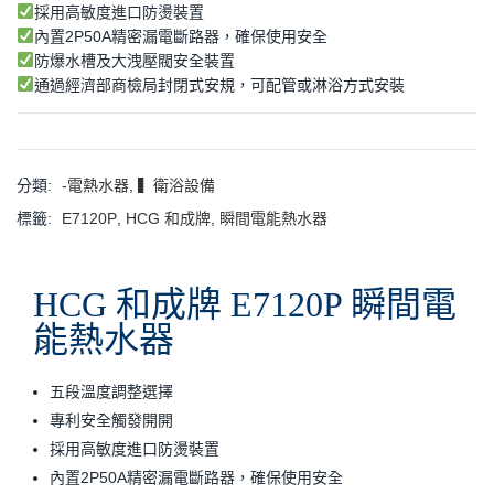
採用高敏度進口防燙裝置
內置2P50A精密漏電斷路器，確保使用安全
防爆水槽及大洩壓閥安全裝置
通過經濟部商檢局封閉式安規，可配管或淋浴方式安裝
分類:
-電熱水器
,
▍衛浴設備
標籤:
E7120P
,
HCG 和成牌
,
瞬間電能熱水器
HCG 和成牌 E7120P 瞬間電
能熱水器
五段溫度調整選擇
專利安全觸發開開
採用高敏度進口防燙裝置
內置2P50A精密漏電斷路器，確保使用安全