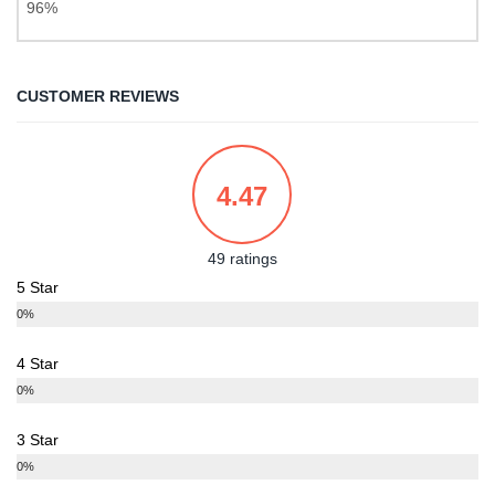
96%
CUSTOMER REVIEWS
4.47
49 ratings
5 Star
0%
4 Star
0%
3 Star
0%