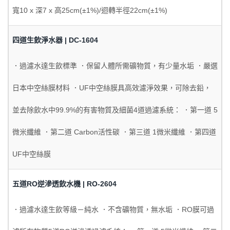
寬10 x 深7 x 高25cm(±1%)/迴轉半徑22cm(±1%)
四道生飲淨水器 | DC-1604
．過濾水達生飲標準 ．保留人體所需礦物質，有少量水垢 ．嚴選
日本中空絲膜材料 ．UF中空絲膜具高效濾淨效果，可除去鉛，
並去除飲水中99.9%的有害物質及細菌4道過濾系統： ．第一道 5
微米纖維 ．第二道 Carbon活性碳 ．第三道 1微米纖維 ．第四道
UF中空絲膜
五道RO逆滲透飲水機 | RO-2604
．過濾水達生飲等級－純水 ．不含礦物質，無水垢 ．RO膜可過