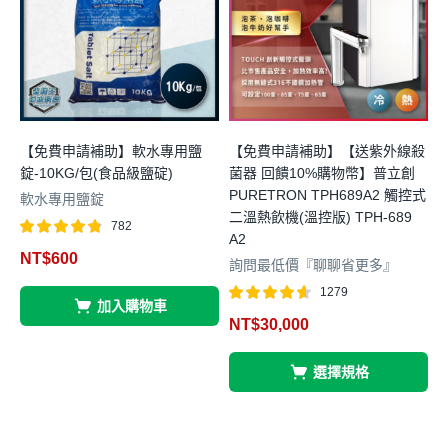
【免費申請補助】軟水專用鹽
【免費申請補助】【送紫外線殺
錠-10KG/包(食品級鹽碇)
菌器 回饋10%購物幣】普立創
PURETRON TPH689A2 觸控式
水
軟水專用鹽錠
二溫熱飲機(溫控版) TPH-689
782
A2
評分
滿分 5
NT$
600
4.74
詢問最低價『聊聊省更多』
4
1279
5
加入購物車
評分
滿分 5
NT$
30,000
4.61
選擇規格