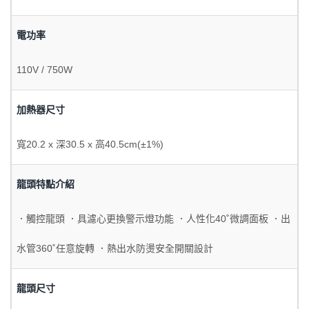
電功率
110V / 750W
加熱器尺寸
寬20.2 x 深30.5 x 高40.5cm(±1%)
龍頭特點介紹
．觸控龍頭 ．具濾心更換警示燈功能 ．人性化40˚微調面板 ．出
水管360˚任意旋轉 ．熱出水防燙安全開關設計
龍頭尺寸