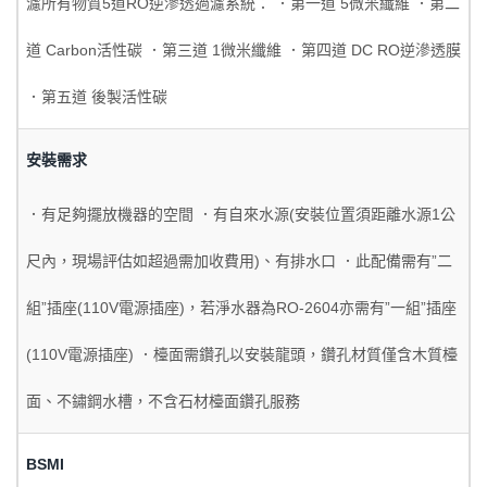
濾所有物質5道RO逆滲透過濾系統： ．第一道 5微米纖維 ．第二
道 Carbon活性碳 ．第三道 1微米纖維 ．第四道 DC RO逆滲透膜
．第五道 後製活性碳
安裝需求
．有足夠擺放機器的空間 ．有自來水源(安裝位置須距離水源1公
尺內，現場評估如超過需加收費用)、有排水口 ．此配備需有”二
組”插座(110V電源插座)，若淨水器為RO-2604亦需有”一組”插座
(110V電源插座) ．檯面需鑽孔以安裝龍頭，鑽孔材質僅含木質檯
面、不鏽鋼水槽，不含石材檯面鑽孔服務
BSMI