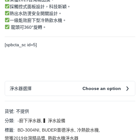
採觸控式面板設計，科技新穎。
熱出水防燙安全開關設計。
一級能效廚下型冷熱飲水機。
龍頭可360°旋轉。
[spbcta_sc id=5]
淨水器選擇
Choose an option
貨號:
不提供
分類:
-廚下淨水器
,
▍淨水設備
標籤:
BD-3004NI
,
BUDER普德淨水
,
冷熱飲水機
,
榮獲2019台灣精品獎
,
熱飲水機淨水器