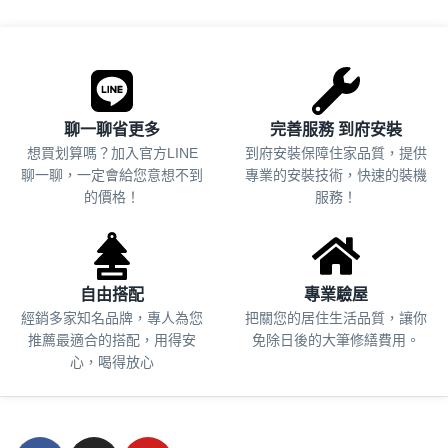
.
聊一聊省更多
完善服務 到府安裝
想買划算嗎？加入官方LINE
到府安裝保障住家品質，提供
聊一聊，一定會給您意想不到
專業的安裝技術，快速的裝機
的價格！
服務！
自由搭配
專業驗屋
經銷多家知名品牌，專人為您
把關您的居住生活品質，
讓你
推薦最適合的搭配，用得安
免除日後的大筆修繕費用。
心，喝得放心