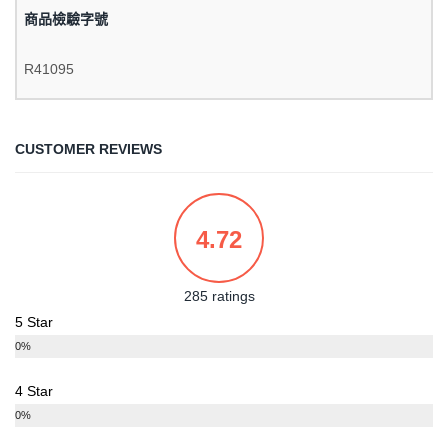
商品檢驗字號
R41095
CUSTOMER REVIEWS
4.72
285 ratings
5 Star
0%
4 Star
0%