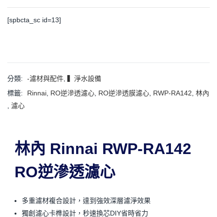
[spbcta_sc id=13]
分類:
-濾材與配件
,
▍淨水設備
標籤:
Rinnai
,
RO逆滲透濾心
,
RO逆滲透膜濾心
,
RWP-RA142
,
林內
,
濾心
林內 Rinnai RWP-RA142
RO逆滲透濾心
多重濾材複合設計，達到強效深層濾淨效果
獨創濾心卡榫設計，秒速換芯DIY省時省力