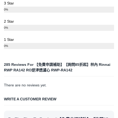
3 Star
0%
2 Star
0%
1 Star
0%
285 Reviews For
【免費申請補助】【詢問85折起】林內 Rinnai
RWP RA142 RO逆滲透濾心 RWP-RA142
There are no reviews yet.
WRITE A CUSTOMER REVIEW