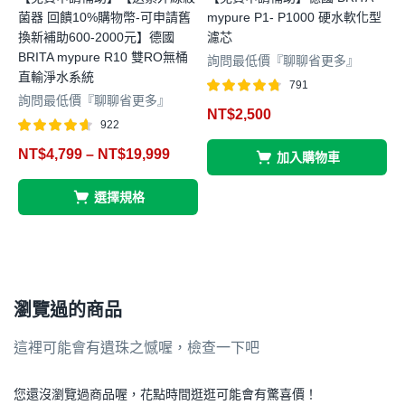
菌器 回饋10%購物幣-可申請舊
mypure P1- P1000 硬水軟化型
P
換新補助600-2000元】德國
濾芯
D
BRITA mypure R10 雙RO無桶
詢問最低價『聊聊省更多』
直輸淨水系統
791
詢問最低價『聊聊省更多』
評分
滿分 5
NT$
2,500
4.73
4
922
評分
滿分
NT$
4,799
–
NT$
19,999
加入購物車
4.56
5
選擇規格
瀏覽過的商品
這裡可能會有遺珠之憾喔，檢查一下吧
您還沒瀏覽過商品喔，花點時間逛逛可能會有驚喜價！