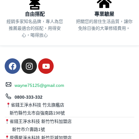
自由搭配
專業驗屋
經銷多家知名品牌，專人為您
把關您的居住生活品質，
讓你
推薦最適合的搭配，用得安
免除日後的大筆修繕費用。
心，喝得放心
wayne75125@gmail.com
0800-333-332
省錢王淨水科技 竹北旗艦店
新竹縣竹北市自強南路198號
省錢王淨水科技 新竹竹科加盟店
新竹市介壽路1號
原價屋淨水科技 新竹巨城加盟店