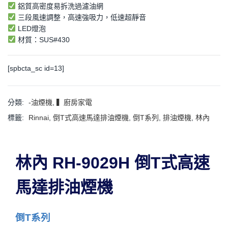
鋁質高密度易拆洗過濾油網
三段風速調整，高速強吸力，低速超靜音
LED燈泡
材質：SUS#430
[spbcta_sc id=13]
分類:
-油煙機
,
▍廚房家電
標籤:
Rinnai
,
倒T式高速馬達排油煙機
,
倒T系列
,
排油煙機
,
林內
林內 RH-9029H 倒T式高速
馬達排油煙機
倒T系列