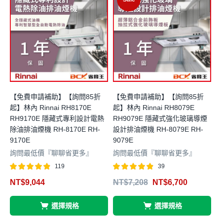
【免費申請補助】【詢問85折
【免費申請補助】【詢問85折
起】林內 Rinnai RH8170E
起】林內 Rinnai RH8079E
起
RH9170E 隱藏式專利設計電熱
RH9079E 隱藏式強化玻璃導煙
除油排油煙機 RH-8170E RH-
設計排油煙機 RH-8079E RH-
煙
9170E
9079E
詢問最低價『聊聊省更多』
詢問最低價『聊聊省更多』
119
39
4
評分
滿分 5
評分
滿分 5
NT$
9,044
NT$
7,208
NT$
6,700
4.84
4.85
選擇規格
選擇規格