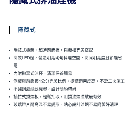
隱藏式排油煙機
隱藏式
隱藏式機體、超薄前飾板，與櫥櫃完美搭配
高效
LED
燈，營造明亮均勻料理空間，高照明亮度且節能省
電
內附拋棄式油杯，清潔保養簡易
側板與前飾板
4
公分完美比例，櫥櫃適用度高，不需二次施工
不鏽鋼髮絲紋機體，設計簡約時尚
抽拉式擋煙板，輕鬆抽取，阻擋油煙溢散最有效
玻璃燈片耐高溫不易變形，貼心設計油垢不易附著好清理