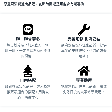
您還沒瀏覽過商品喔，花點時間逛逛可能會有驚喜價！
.
聊一聊省更多
完善服務 到府安裝
想買划算嗎？加入官方LINE
到府安裝保障住家品質，提供
聊一聊，一定會給您意想不到
專業的安裝技術，快速的裝機
的價格！
服務！
自由搭配
專業驗屋
經銷多家知名品牌，專人為您
把關您的居住生活品質，
讓你
推薦最適合的搭配，用得安
免除日後的大筆修繕費用。
心，喝得放心