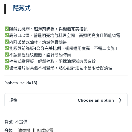
隱藏式
隱藏式機體、超薄前飾板，與櫥櫃完美搭配
高效
LED
燈，營造明亮均勻料理空間，高照明亮度且節能省電
內附拋棄式油杯，清潔保養簡易
側板與前飾板
4
公分完美比例，櫥櫃適用度高，不需二次施工
不鏽鋼髮絲紋機體，設計簡約時尚
抽拉式擋煙板，輕鬆抽取，阻擋油煙溢散最有效
玻璃燈片耐高溫不易變形，貼心設計油垢不易附著好清理
[spbcta_sc id=13]
規格
Choose an option
貨號:
不提供
分類:
-油煙機
,
▍廚房家電