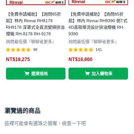
【免費申請補助】【詢問85折
【免費申請補助】【詢問85折
起】林內 Rinnai RH8178
起】林內 Rinnai RH9390 倒T式
起
RH9178 深罩式全直流變頻排油
4D直吸導流設計排油煙機 RH-
煙機 RH-8178 RH-9178
9390
機
詢問最低價『聊聊省更多』
詢問最低價『聊聊省更多』
96
141
評分
滿分 5
評分
滿分 5
NT$
18,275
NT$
16,660
4.83
4.85
4
選擇規格
加入購物車
瀏覽過的商品
這裡可能會有遺珠之憾喔，檢查一下吧