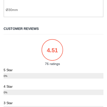
Ø30mm
CUSTOMER REVIEWS
4.51
76 ratings
5 Star
0%
4 Star
0%
3 Star