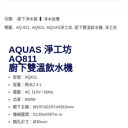
分類:
-廚下淨水器
,
▍淨水設備
標籤:
AQ-811
,
AQ811
,
AQUAS淨工坊
,
廚下雙溫飲水機
,
淨工坊
AQUAS 淨工坊
AQ811
廚下雙溫飲水機
型號：AQ811
容量：熱水2.4 L
電壓：AC 110V / 60Hz
功率：800W
櫥下主機：W197xD197xH263mm
機械龍頭：D139xH287m m
開孔尺寸：Ø30mm