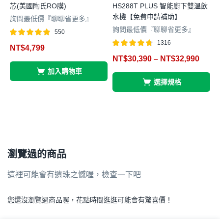
芯(美國陶氏RO膜)
HS288T PLUS 智能廚下雙溫飲
水機【免費申請補助】
B
詢問最低價『聊聊省更多』
詢問最低價『聊聊省更多』
550
評分
滿分 5
1316
NT$
4,799
4.85
評分
滿分 5
NT$
30,390
–
NT$
32,990
4.63
加入購物車
4
選擇規格
瀏覽過的商品
這裡可能會有遺珠之憾喔，檢查一下吧
您還沒瀏覽過商品喔，花點時間逛逛可能會有驚喜價！
.