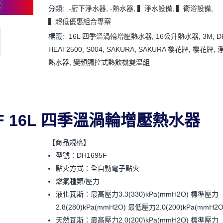
分類:
-廚下淨水器
,
-熱水器
,
▍淨水設備
,
▍衛浴設備
,
▍超低優惠組合專案
標籤:
16L 四季溫渦輪增壓熱水器
,
16公升熱水器
,
3M
,
D
HEAT2500
,
S004
,
SAKURA
,
SAKURA 櫻花牌
,
櫻花牌
,
熱水器
,
變頻觸控式熱飲機雙溫組
95F 16L 四季溫渦輪增壓熱水器
【商品規格】
型號：DH1695F
點火方式：全自動電子點火
燃氣種類/壓力
液化瓦斯：最高壓力3.3(330)kPa(mmH2O) 標準壓力
2.8(280)kPa(mmH2O) 最低壓力2.0(200)kPa(mmH2O
天然瓦斯：最高壓力2.0(200)kPa(mmH2O) 標準壓力