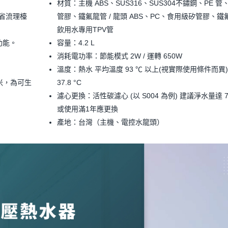
材質：主機 ABS、SUS316、SUS304不鏽鋼、PE 
省流理檯
管膠、鐵氟龍管 / 龍頭 ABS、PC、食用級矽管膠、鐵
飲用水專用TPV管
功能。
容量：4.2 L
消耗電功率：節能模式 2W / 運轉 650W
溫度：熱水 平均溫度 93 ℃ 以上(視實際使用條件而異) /
微米，為可生
37.8 °C
濾心更換：活性碳濾心 (以 S004 為例) 建議淨水量達 7
或使用滿1年應更換
產地：台灣（主機、電控水龍頭）