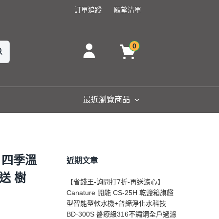
訂單追蹤
願望清單
0
最近瀏覽商品
 四季溫
近期文章
送 樹
【省錢王-詢問打7折-再送濾心】
Canature 開能 CS-25H 乾鹽箱旗艦
型智能型軟水機+普締淨化水科技
BD-300S 醫療級316不鏽鋼全戶過濾