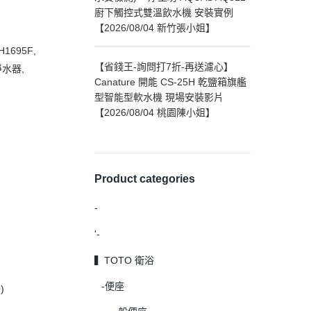
廚下觸控式雙溫飲水機 安裝實例
【2026/08/04 新竹張小姐】
H1695F
,
【省錢王-詢問打7折-再送濾心】
淨水器
,
Canature 開能 CS-25H 乾鹽箱旗艦
型智能型軟水機 現場安裝影片
【2026/08/04 桃園陳小姐】
Product categories
-
'-
▍TOTO 衛浴
-便座
)