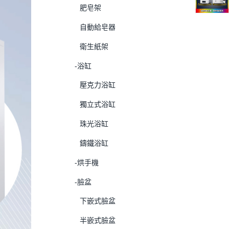
肥皂架
自動給皂器
衛生紙架
-浴缸
壓克力浴缸
獨立式浴缸
珠光浴缸
鑄鐵浴缸
-烘手機
-臉盆
下嵌式臉盆
半嵌式臉盆