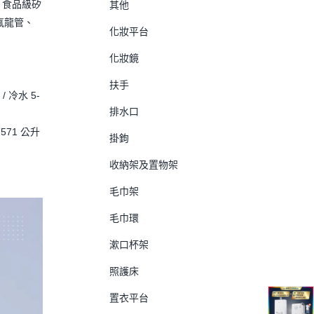
管、食品級矽
其他
氟龍管、
化妝平台
化妝鏡
扶手
 冷水 5-
排水口
571 公升
掛鉤
收納架及置物架
毛巾架
毛巾環
漱口杯架
照護床
置衣平台