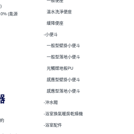
一般便座
)
溫水洗淨便座
0% (能源
緩降便座
-小便斗
一般型壁掛小便斗
一般型落地小便斗
光觸媒地板PU
感應型壁掛小便斗
感應型落地小便斗
器
-沖水閥
-浴室換氣暖房乾燥機
 約
-浴室配件