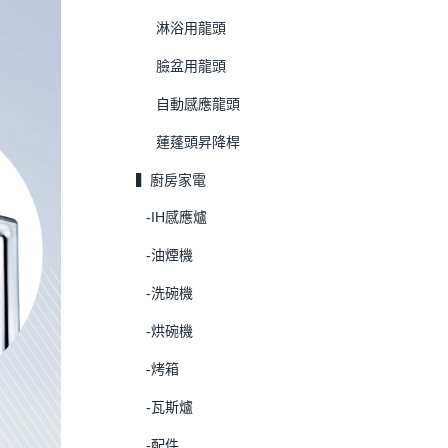
淋浴用龍頭
臉盆用龍頭
自動感應龍頭
蓮蓬頭昇降桿
▍廚房家電
-IH感應爐
-油煙機
-洗碗機
-烘碗機
-烤箱
-瓦斯爐
-配件