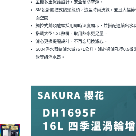
主機多重保護設計，安全預防空燒。
3M設計觸控式鵝頸龍頭，造型時尚洗鍊，並且大幅節
面空間。
觸控式鵝頸龍頭採用即時溫度顯示，並搭配連續出水
搭載大型4.2L熱桶，取用熱水更足量。
濾心更換提醒設計，不再忘記換濾心。
S004淨水器總濾水量7571公升，濾心過濾孔徑0.5
飲等級淨水器。