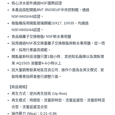
核心涉水部件通過NSF國際認證
本產品搭配開能BNT 850SEUF中央控制閥，通過
NSF/ANSI/44認證。
樹脂桶採用開能玻璃鋼罐10X17, 10X35，均通過
NSF/ANSI/44認證。
食品級離子交換樹脂/ NSF軟水專用鹽
採用通過NSF高交換量離子交換樹脂與軟水專用鹽，從一而
終，採用行業最高規範。
開能最新科技溶鹽只要1個小時 , 其他知名廠牌以及潤新潤
來 AQ150S 溶鹽要4-6小時以上
因大量銷售歐美地區百貨公司 , 操作介面為全英文模式 . 安
裝時專業技師會進行調整介面。
【商品規格】
再生方式：逆向再生技術 (Up-flow)
再生模式：時間型、流量即時型、流量延遲型、流量即時混
合型、流量延遲混合型
操作壓力 (Mpa)：0.21~0.86