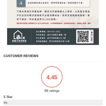
CUSTOMER REVIEWS
4.45
88 ratings
5 Star
0%