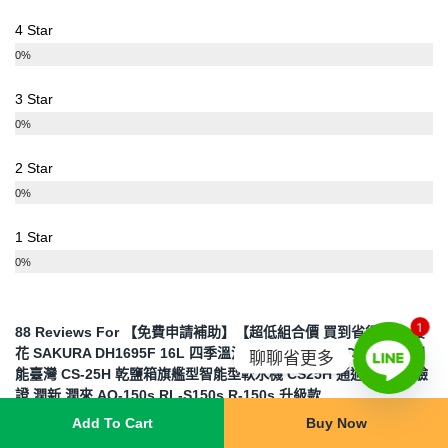
4 Star
0%
3 Star
0%
2 Star
0%
1 Star
0%
88 Reviews For
【免費申請補助】【超低組合價 買到省很大】 櫻
1
花 SAKURA DH1695F 16L 四季溫渦輪增壓熱水器 + Canature 開
聊聊省更多
能臺灣 CS-25H 乾鹽箱旗艦型智能型軟水機 CS25H 通過國際7項驗
證 潤新 潤來 AQ-150s RL-S150s R-150s 升級款
Add To Cart
Buy Now