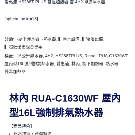
愛惠浦 HS288T PLUS 雙溫加熱器 搭 4H2 單道淨水器
[spbcta_sc id=13]
分類:
-廚下淨水器
,
-熱水器
,
▍淨水設備
,
▍衛浴設備
,
▍超低優惠組合專案
標籤:
16公升熱水器
,
4H2
,
HS288TPLUS
,
Rinnai
,
RUA-C1630WF
,
屋內型16L強制排氣熱水器
,
愛惠浦
,
林內
,
櫥下加熱器
,
熱水器
,
雙溫加熱器
林內 RUA-C1630WF 屋內
型16L強制排氣熱水器
【商品特色】
日本技術，台灣製造