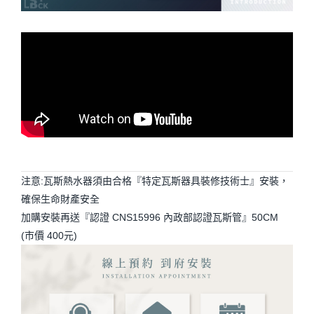
注意:瓦斯熱水器須由合格『特定瓦斯器具裝修技術士』安裝，
確保生命財產安全
加購安裝再送『認證 CNS15996 內政部認證瓦斯管』50CM
(市價 400元)