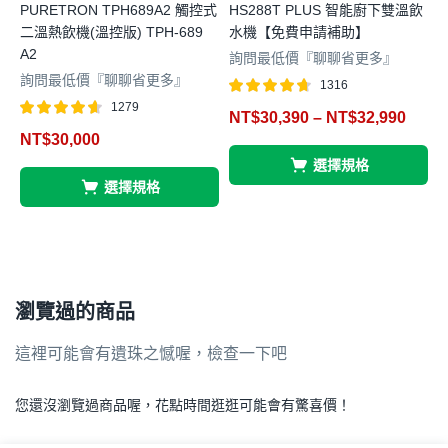
PURETRON TPH689A2 觸控式
HS288T PLUS 智能廚下雙溫飲
D
二溫熱飲機(溫控版) TPH-689
水機【免費申請補助】
A2
詢問最低價『聊聊省更多』
詢問最低價『聊聊省更多』
1316
4
評分
滿分 5
1279
NT$
30,390
–
NT$
32,990
4.63
評分
滿分 5
NT$
30,000
4.61
選擇規格
選擇規格
瀏覽過的商品
這裡可能會有遺珠之憾喔，檢查一下吧
您還沒瀏覽過商品喔，花點時間逛逛可能會有驚喜價！
.