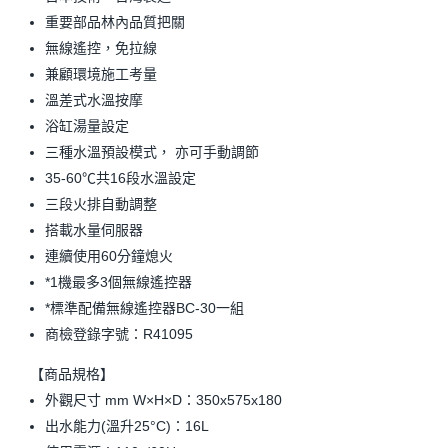
重要部品林內品質把關
無線遙控，免拉線
兼顧環境施工考量
溫差式水溫按摩
浴缸湯量設定
三種水溫預設模式， 亦可手動調節
35-60℃共16段水溫設定
三段火排自動調整
搭載水量伺服器
連續使用60分鐘熄火
*1機最多3個無線遙控器
*標準配備無線遙控器BC-30一組
商檢登錄字號：R41095
【商品規格】
外觀尺寸 mm W×H×D：350x575x180
出水能力(溫升25°C)：16L