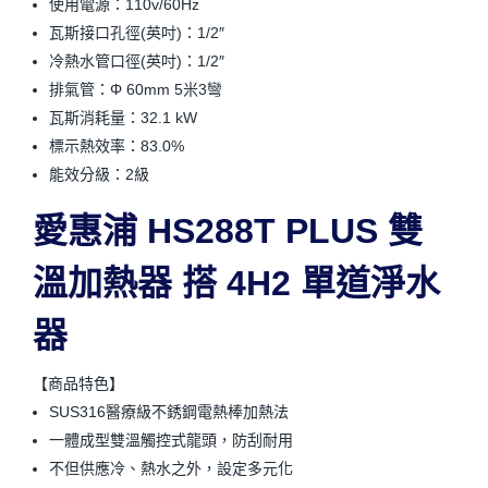
使用電源：110v/60Hz
瓦斯接口孔徑(英吋)：1/2″
冷熱水管口徑(英吋)：1/2″
排氣管：Φ 60mm 5米3彎
瓦斯消耗量：32.1 kW
標示熱效率：83.0%
能效分級：2級
愛惠浦 HS288T PLUS 雙
溫加熱器 搭 4H2 單道淨水
器
【商品特色】
SUS316醫療級不銹鋼電熱棒加熱法
一體成型雙溫觸控式龍頭，防刮耐用
不但供應冷、熱水之外，設定多元化