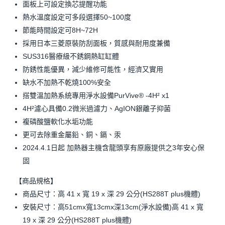
面板上可設定換芯提醒功能
熱水溫度設定可多段選擇50~100度
節能時間設定可8H~72H
採用日本三菱原裝防刮面板，質感與耐用度兼備
SUS316醫療級不銹鋼熱缸缸體
防銹性能優異，減少維修可能性，經濟又實用
缺水不加熱不乾燒100%安全
搭雙溫加熱系統專用淨水設備PurVive® -4H² x1
4H²濾心具備0.2微米過濾力、AgION銀離子抑菌
複磷酸鹽軟化水垢功能
更可去除重金屬鉛、銅、鎘、汞
2024.4.1日起 加熱器主機含龍頭享有原廠提供之3年安心保
固
【商品規格】
商品尺寸：高 41 x 寬 19 x 深 29 公分(HS288T plus機體)
安裝尺寸：高51cmx寬13cmx深13cm(淨水設備)高 41 x 寬
19 x 深 29 公分(HS288T plus機體)