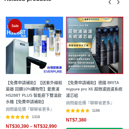
Sale
【免費申請補助】【送紫外線殺
【免費申請補助】德國 BRITA
菌器 回饋10%購物幣】愛惠浦
mypure pro X6 超微濾過濾系統
m
HS288T PLUS 智能廚下雙溫飲
濾芯組
水機【免費申請補助】
詢問最低價『聊聊省更多』
詢問最低價『聊聊省更多』
1166
評分
滿分 5
1316
NT$
7,380
4.66
4
評分
滿分 5
NT$
30,390
–
NT$
32,990
4.63