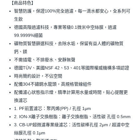
【商品特色】
智慧防護，保證100%完全過濾，每一滴水都安心，全系列可
生飲
德國高階過濾科技，專業等級0.1微米中空絲膜，過濾
99.9999%細菌
礦物質智慧篩選科技，去除水垢，保留有益人體的礦物質
鈣、鎂
不需插電、不排廢水、安靜無聲
德國TÜV、美國NSF 42、53、401等國際權威機構多項認證
時尚簡約設計，不佔空間
配備304不鏽鋼水龍頭，高規格管線組件
配備濾心狀態指示燈，精準計算用水量或時間，貼心提醒更
換濾芯
1. PF前置濾芯：聚丙烯(PP) / 孔徑 1μm
2. ION-X離子交換樹脂：離子交換樹脂、活性碳 孔徑 0.5mm
3. CB-UP超微濾專業級濾芯：活性碳棒孔徑 2μm / 超濾中空
絲膜孔徑 0.1μm