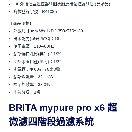
* 可外接浴室溫控器*1個及廚房用溫控器*1個 (另購品)
商檢登錄字號：R41095
【商品規格】
外觀尺寸 mm W×H×D：350x575x180
出水能力(溫升25°C)：16L
使用電源：110v/60Hz
瓦斯接口孔徑(英吋)：1/2″
冷熱水管口徑(英吋)：1/2″
排氣管：Φ 60mm 5米3彎
瓦斯消耗量：32.1 kW
標示熱效率：83.0%
能效分級：2級
BRITA mypure pro x6 超
微濾四階段過濾系統