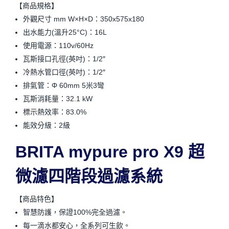
【商品規格】
外觀尺寸 mm W×H×D：350x575x180
出水能力(溫升25°C)：16L
使用電源：110v/60Hz
瓦斯接口孔徑(英吋)：1/2″
冷熱水管口徑(英吋)：1/2″
排氣管：Φ 60mm 5米3彎
瓦斯消耗量：32.1 kW
標示熱效率：83.0%
能效分級：2級
BRITA mypure pro X9 超
微濾四階段過濾系統
【商品特色】
智慧防護，保證100%完全過濾。
每一滴水都安心，全系列可生飲。