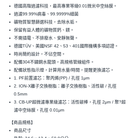
德國高階過濾科技，最高專業等級0.01微米中空絲膜。
過濾99.99%病毒、99.9999%細菌
礦物質智慧篩選科技，去除水垢。
保留有益人體的礦物質鈣、鎂。
不需插電、不排廢水、安靜無聲。
德國TÜV、美國NSF 42、53、401國際機構多項認證。
時尚簡約設計，不佔空間。
配備304不鏽鋼水龍頭，高規格管線組件。
配備狀態指示燈，計算用水量/時間，提醒更換濾芯。
1. PF前置濾芯：聚丙烯(PP) / 孔徑 1μm
2. ION-X離子交換樹脂：離子交換樹脂、活性碳 / 孔徑
0.5mm
3. CB-UP超微濾專業級濾芯：活性碳棒，孔徑 2μm / 聚?超
濾中空絲膜，孔徑 0.01μm
【商品規格】
商品尺寸