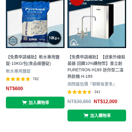
【免費申請補助】軟水專用鹽
【免費申請補助】【送紫外線殺
錠-10KG/包(食品級鹽碇)
菌器 回饋10%購物幣】普立創
m
PURETRON H189 迷你型二溫
軟水專用鹽錠
熱飲機 H-189
782
詢問最低價『聊聊省更多』
評分
滿分 5
NT$
600
4.74
341
4
評分
滿分
NT$
30,800
NT$
12,000
加入購物車
4.54
5
加入購物車