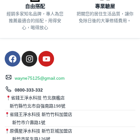
自由搭配
專業驗屋
經銷多家知名品牌，專人為您
把關您的居住生活品質，
讓你
推薦最適合的搭配，用得安
免除日後的大筆修繕費用。
心，喝得放心
wayne75125@gmail.com
0800-333-332
省錢王淨水科技 竹北旗艦店
新竹縣竹北市自強南路198號
省錢王淨水科技 新竹竹科加盟店
新竹市介壽路1號
原價屋淨水科技 新竹巨城加盟店
新竹市民生路126號