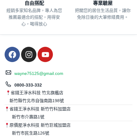
自由搭配
專業驗屋
經銷多家知名品牌，專人為您
把關您的居住生活品質，
讓你
推薦最適合的搭配，用得安
免除日後的大筆修繕費用。
心，喝得放心
wayne75125@gmail.com
0800-333-332
省錢王淨水科技 竹北旗艦店
新竹縣竹北市自強南路198號
省錢王淨水科技 新竹竹科加盟店
新竹市介壽路1號
原價屋淨水科技 新竹巨城加盟店
新竹市民生路126號