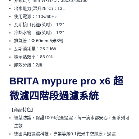
外觀尺寸 mm W×H×D：350x575x180
出水能力(溫升25°C)：13L
使用電源：110v/60Hz
瓦斯接口孔徑(英吋)：1/2″
冷熱水管口徑(英吋)：1/2″
排氣管：Φ 60mm 5米3彎
瓦斯消耗量：26.2 kW
標示熱效率：83.0%
能效分級：2級
BRITA mypure pro x6 超
微濾四階段過濾系統
【商品特色】
智慧防護，保證100%完全過濾，每一滴水都安心，全系列可
生飲
德國高階過濾科技，專業等級0.1微米中空絲膜，過濾