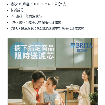
濾芯: Ø(直徑) 9.0 x 9.0 x 43.0公分/ 支
材質成分
PF 濾芯：聚丙烯濾芯
IONX濾芯：離子交換樹脂和活性碳
CB-UF超濾濾芯：0.1微米超濾中空絲膜和活性碳棒