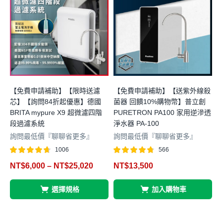
【免費申請補助】【限時送濾
【免費申請補助】【送紫外線殺
芯】【詢問84折起優惠】德國
菌器 回饋10%購物幣】普立創
m
BRITA mypure X9 超微濾四階
PURETRON PA100 家用逆滲透
段過濾系統
淨水器 PA-100
詢問最低價『聊聊省更多』
詢問最低價『聊聊省更多』
1006
566
4
評分
滿分 5
評分
滿分 5
NT$
6,000
–
NT$
25,020
NT$
13,500
4.62
4.72
選擇規格
加入購物車