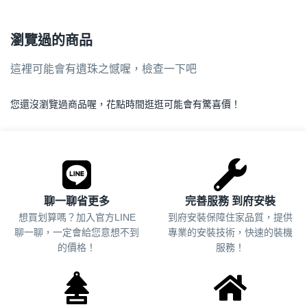
瀏覽過的商品
這裡可能會有遺珠之憾喔，檢查一下吧
您還沒瀏覽過商品喔，花點時間逛逛可能會有驚喜價！
.
聊一聊省更多
完善服務 到府安裝
想買划算嗎？加入官方LINE
到府安裝保障住家品質，提供
聊一聊，一定會給您意想不到
專業的安裝技術，快速的裝機
的價格！
服務！