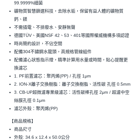
99.9999%細菌
礦物質智慧篩選科技，去除水垢，保留有益人體的礦物質
鈣、鎂
不需插電、不排廢水、安靜無聲
德國TÜV、美國NSF 42、53、401等國際權威機構多項認證
時尚簡約設計，不佔空間
配備304不鏽鋼水龍頭，高規格管線組件
配備濾心狀態指示燈，精準計算用水量或時間，貼心提醒更
換濾芯
1. PF前置濾芯：聚丙烯(PP) / 孔徑 1μm
2. ION-X離子交換樹脂：離子交換樹脂、活性碳 孔徑 0.5mm
3. CB-UP超微濾專業級濾芯：活性碳棒孔徑 2μm / 超濾中空
絲膜孔徑 0.1μm
濾芯外殼：聚丙烯(PP)
【商品規格】
商品尺寸
外殼: 34.6 x 12.4 x 50.0公分