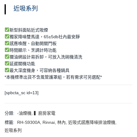
近吸系列
新型斜面貼近式吸煙
獨家降噪雙馬達，65±5db社內最安靜
感應喚醒、自動開關門板
時間顯示、烹調計時功能
攔油網設計易拆卸，可放入洗碗機清洗
延遲關機功能
最大深度機身，可容納各種鍋具
*本機標準出貨不含風管護罩組，若有需求可另選配*
[spbcta_sc id=13]
分類:
-油煙機
,
▍廚房家電
標籤:
RH-S9300A
,
Rinnai
,
林內
,
近吸式感應降噪排油煙機
,
近吸系列