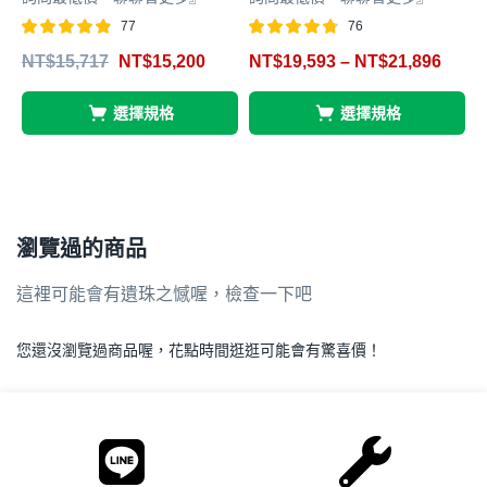
77
76
評分
滿分 5
評分
滿分 5
NT$
15,717
NT$
15,200
NT$
19,593
–
NT$
21,896
4.83
4.72
4
選擇規格
選擇規格
瀏覽過的商品
這裡可能會有遺珠之憾喔，檢查一下吧
您還沒瀏覽過商品喔，花點時間逛逛可能會有驚喜價！
.