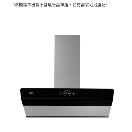
*本機標準出貨不含風管護罩組，若有需求可另選配*