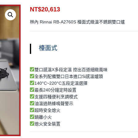
NT$
20,613
林內 Rinnai RB-A2760S 檯面式緻溫不銹鋼雙口爐
檯面式
雙口感溫X多段定溫 控出百道細緻風味
全系列配備雙口日本進口Si感溫爐頭
140°C~220°C五段定溫選擇
最長240分鐘定時設置
支援四種便利烹調模式
油溫過熱蜂鳴聲警示
超時安全熄火
鍋離小火
熄火安全裝置