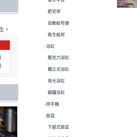
肥皂架
自動給皂器
衛生紙架
-浴缸
壓克力浴缸
獨立式浴缸
珠光浴缸
鑄鐵浴缸
-烘手機
-臉盆
下嵌式臉盆