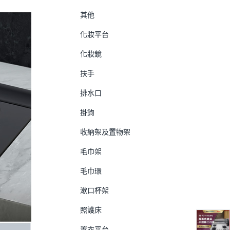
其他
化妝平台
化妝鏡
扶手
排水口
掛鉤
收納架及置物架
毛巾架
毛巾環
漱口杯架
照護床
置衣平台