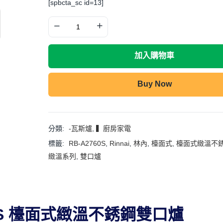
[spbcta_sc id=13]
加入購物車
Buy Now
分類:
-瓦斯爐
,
▍廚房家電
標籤:
RB-A2760S
,
Rinnai
,
林內
,
檯面式
,
檯面式緻溫不
緻溫系列
,
雙口爐
760S 檯面式緻溫不銹鋼雙口爐