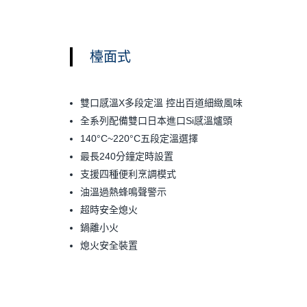
檯面式
雙口感溫X多段定溫 控出百道細緻風味
全系列配備雙口日本進口Si感溫爐頭
140°C~220°C五段定溫選擇
最長240分鐘定時設置
支援四種便利烹調模式
油溫過熱蜂鳴聲警示
超時安全熄火
鍋離小火
熄火安全裝置