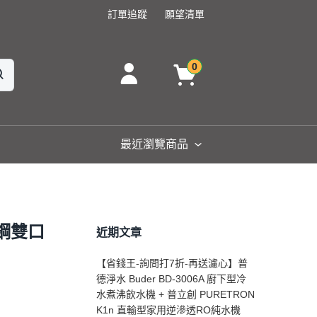
訂單追蹤
願望清單
0
最近瀏覽商品
銹鋼雙口
近期文章
【省錢王-詢問打7折-再送濾心】普
德淨水 Buder BD-3006A 廚下型冷
水煮沸飲水機 + 普立創 PURETRON
K1n 直輸型家用逆滲透RO純水機