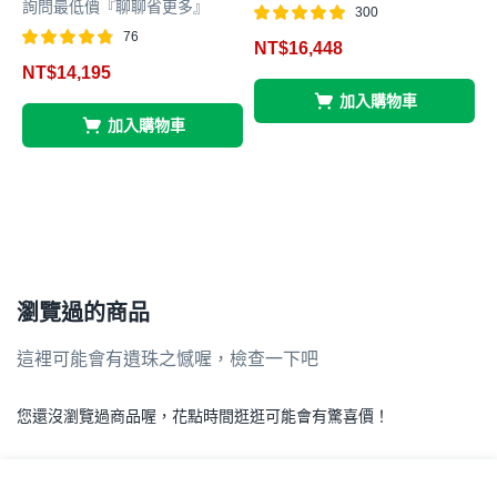
詢問最低價『聊聊省更多』
300
評分
滿分 5
76
NT$
16,448
5.00
評分
滿分 5
NT$
14,195
4.78
加入購物車
4
加入購物車
瀏覽過的商品
這裡可能會有遺珠之憾喔，檢查一下吧
您還沒瀏覽過商品喔，花點時間逛逛可能會有驚喜價！
.