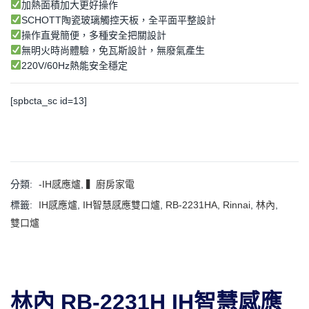
加熱面積加大更好操作
SCHOTT陶瓷玻璃觸控天板，全平面平整設計
操作直覺簡便，多種安全把關設計
無明火時尚體驗，免瓦斯設計，無廢氣產生
220V/60Hz熱能安全穩定
[spbcta_sc id=13]
分類:
-IH感應爐
,
▍廚房家電
標籤:
IH感應爐
,
IH智慧感應雙口爐
,
RB-2231HA
,
Rinnai
,
林內
,
雙口爐
林內 RB-2231H
IH智慧感應