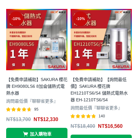
-10%
-10%
【免費申請補助】SAKURA 櫻花
【免費申請補助】【詢問最低
牌 EH9080LS6 8加侖儲熱式電
價】SAKURA 櫻花牌
價
熱水器
EH1210TS6/S4 儲熱式電熱水
器 EH-1210TS6/S4
詢問最低價『聊聊省更多』
詢問最低價『聊聊省更多』
95
評分
滿分 5
140
NT$
13,700
NT$
12,330
4.64
4
評分
滿分 5
NT$
18,400
NT$
16,560
4.78
加入購物車