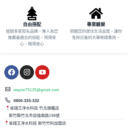
自由搭配
專業驗屋
經銷多家知名品牌，專人為您
把關您的居住生活品質，
讓你
推薦最適合的搭配，用得安
免除日後的大筆修繕費用。
心，喝得放心
wayne75125@gmail.com
0800-333-332
省錢王淨水科技 竹北旗艦店
新竹縣竹北市自強南路198號
省錢王淨水科技 新竹竹科加盟店