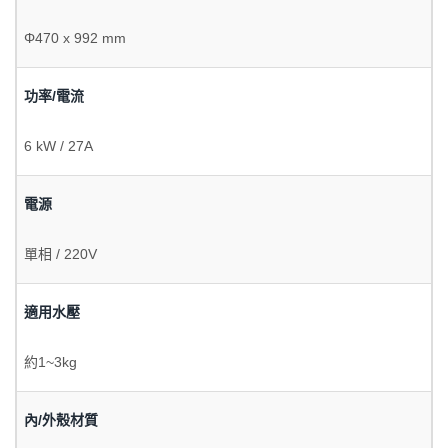
Φ470 x 992 mm
功率/電流
6 kW / 27A
電源
單相 / 220V
適用水壓
約1~3kg
內/外殼材質