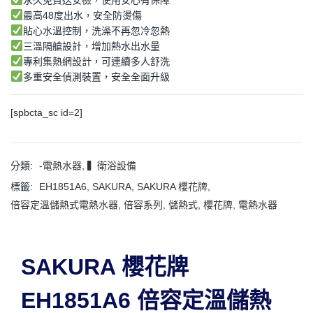
永久免費送安檢，使用安心有保障
最高48度出水，安全防燙傷
貼心水溫控制，洗澡不再忽冷忽熱
三溫隔艙設計，增加熱水出水量
專利集熱網設計，可連續多人舒洗
多重安全偵測裝置，安全全面升級
[spbcta_sc id=2]
分類:
-電熱水器
,
▍衛浴設備
標籤:
EH1851A6
,
SAKURA
,
SAKURA 櫻花牌
,
倍容定溫儲熱式電熱水器
,
倍容系列
,
儲熱式
,
櫻花牌
,
電熱水器
SAKURA 櫻花牌
EH1851A6 倍容定溫儲熱