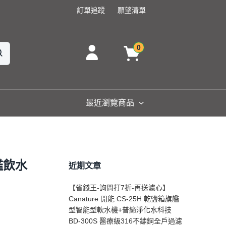
訂單追蹤
願望清單
0
最近瀏覽商品
艦飲水
近期文章
【省錢王-詢問打7折-再送濾心】
Canature 開能 CS-25H 乾鹽箱旗艦
型智能型軟水機+普締淨化水科技
BD-300S 醫療級316不鏽鋼全戶過濾