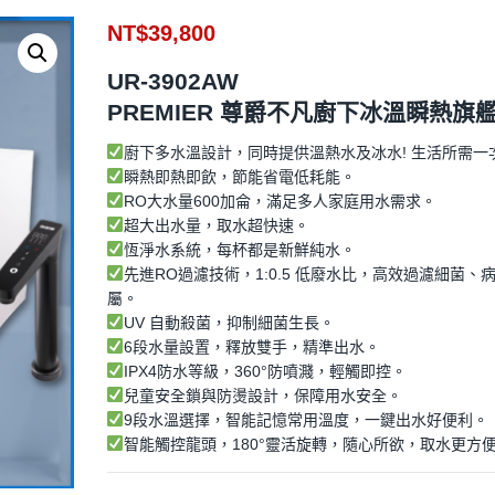
NT$
39,800
UR-3902AW
PREMIER 尊爵不凡廚下冰溫瞬熱旗
廚下多水溫設計，同時提供溫熱水及冰水! 生活所需一
瞬熱即熱即飲，節能省電低耗能。
RO大水量600加侖，滿足多人家庭用水需求。
超大出水量，取水超快速。
恆淨水系統，每杯都是新鮮純水。
先進RO過濾技術，1:0.5 低廢水比，高效過濾細菌、
屬。
UV 自動殺菌，抑制細菌生長。
6段水量設置，釋放雙手，精準出水。
IPX4防水等級，360°防噴濺，輕觸即控。
兒童安全鎖與防燙設計，保障用水安全。
9段水溫選擇，智能記憶常用溫度，一鍵出水好便利。
智能觸控龍頭，180°靈活旋轉，隨心所欲，取水更方