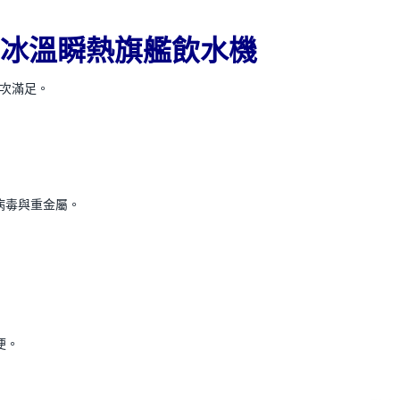
廚下冰溫瞬熱旗艦飲水機
一次滿足。
、病毒與重金屬。
便。