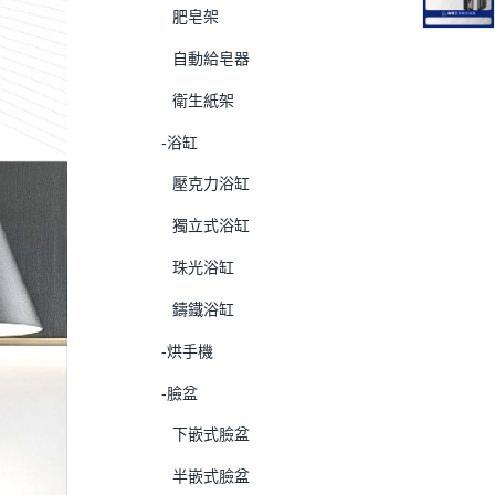
肥皂架
自動給皂器
衛生紙架
-浴缸
壓克力浴缸
獨立式浴缸
珠光浴缸
鑄鐵浴缸
-烘手機
-臉盆
下嵌式臉盆
半嵌式臉盆