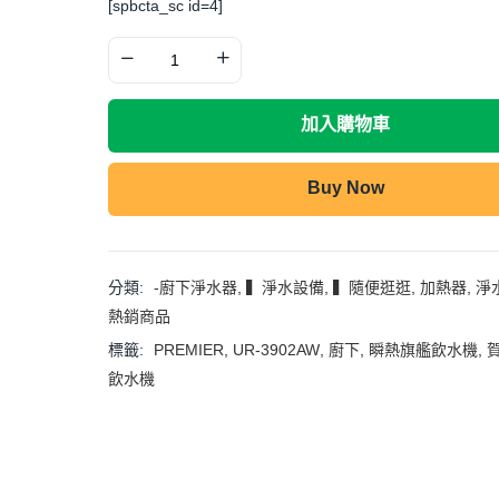
[spbcta_sc id=4]
加入購物車
Buy Now
分類:
-廚下淨水器
,
▍淨水設備
,
▍隨便逛逛
,
加熱器
,
淨
熱銷商品
標籤:
PREMIER
,
UR-3902AW
,
廚下
,
瞬熱旗艦飲水機
,
飲水機