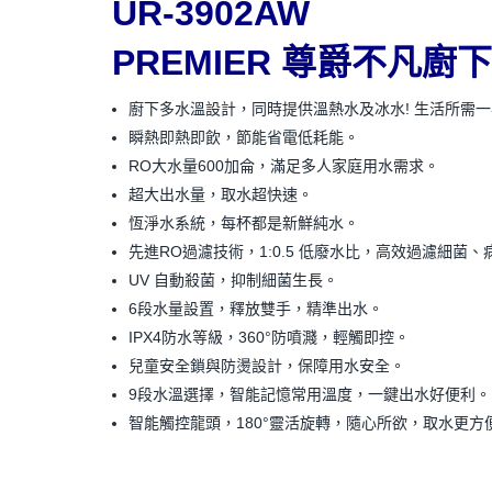
UR-3902AW
PREMIER 尊爵不凡
廚下多水溫設計，同時提供溫熱水及冰水! 生活所需
瞬熱即熱即飲，節能省電低耗能。
RO大水量600加侖，滿足多人家庭用水需求。
超大出水量，取水超快速。
恆淨水系統，每杯都是新鮮純水。
先進RO過濾技術，1:0.5 低廢水比，高效過濾細菌
UV 自動殺菌，抑制細菌生長。
6段水量設置，釋放雙手，精準出水。
IPX4防水等級，360°防噴濺，輕觸即控。
兒童安全鎖與防燙設計，保障用水安全。
9段水溫選擇，智能記憶常用溫度，一鍵出水好便利。
智能觸控龍頭，180°靈活旋轉，隨心所欲，取水更方