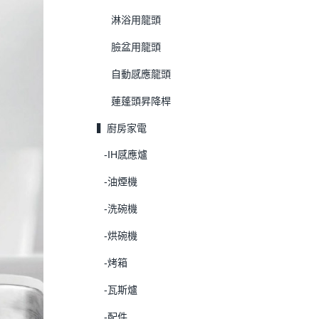
淋浴用龍頭
臉盆用龍頭
自動感應龍頭
蓮蓬頭昇降桿
▍廚房家電
-IH感應爐
-油煙機
-洗碗機
-烘碗機
-烤箱
-瓦斯爐
-配件