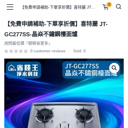
0
【免費申請補助-下單享折價】喜特麗 JT-GC277SS-晶焱不鏽鋼檯面爐
【免費申請補助-下單享折價】喜特麗 JT-
品 )
GC277SS-晶焱不鏽鋼檯面爐
詢問最低價『聊聊省更多』
牌 )
0
customer reviews
Sold:
0
報 )
省錢王 )