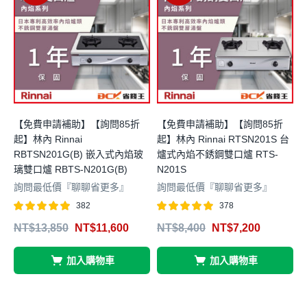
【免費申請補助】【詢問85折
【免費申請補助】【詢問85折
起】林內 Rinnai
起】林內 Rinnai RTSN201S 台
起
RBTSN201G(B) 嵌入式內焰玻
爐式內焰不銹鋼雙口爐 RTS-
璃雙口爐 RBTS-N201G(B)
N201S
F
詢問最低價『聊聊省更多』
詢問最低價『聊聊省更多』
382
378
評分
滿分 5
評分
滿分 5
NT$
13,850
NT$
11,600
NT$
8,400
NT$
7,200
4.99
4.99
4
加入購物車
加入購物車