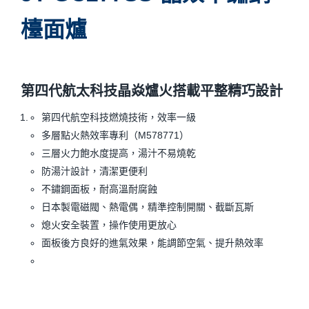
檯面爐
第四代航太科技晶焱爐火搭載平整精巧設計
第四代航空科技燃燒技術，效率一級
多層點火熱效率專利（M578771）
三層火力飽水度提高，湯汁不易燒乾
防湯汁設計，清潔更便利
不鏽鋼面板，耐高溫耐腐蝕
日本製電磁閥、熱電偶，精準控制開關、截斷瓦斯
熄火安全裝置，操作使用更放心
面板後方良好的進氣效果，能調節空氣、提升熱效率