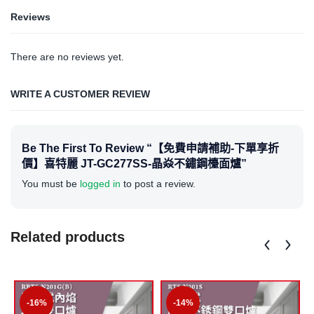
Reviews
There are no reviews yet.
WRITE A CUSTOMER REVIEW
Be The First To Review “【免費申請補助-下單享折
價】喜特麗 JT-GC277SS-晶焱不鏽鋼檯面爐”
You must be
logged in
to post a review.
Related products
-16%
-14%