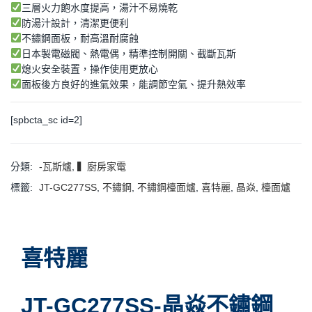
三層火力飽水度提高，湯汁不易燒乾
防湯汁設計，清潔更便利
不鏽鋼面板，耐高溫耐腐蝕
日本製電磁閥、熱電偶，精準控制開關、截斷瓦斯
熄火安全裝置，操作使用更放心
面板後方良好的進氣效果，能調節空氣、提升熱效率
[spbcta_sc id=2]
分類:
-瓦斯爐
,
▍廚房家電
標籤:
JT-GC277SS
,
不鏽鋼
,
不鏽鋼檯面爐
,
喜特麗
,
晶焱
,
檯面爐
喜特麗
JT-GC277SS-晶焱不鏽鋼