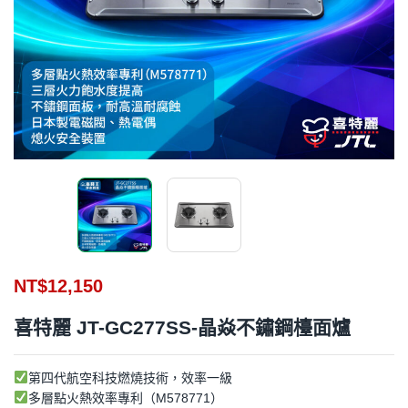
NT$
12,150
喜特麗 JT-GC277SS-晶焱不鏽鋼檯面爐
第四代航空科技燃燒技術，效率一級
多層點火熱效率專利（M578771）