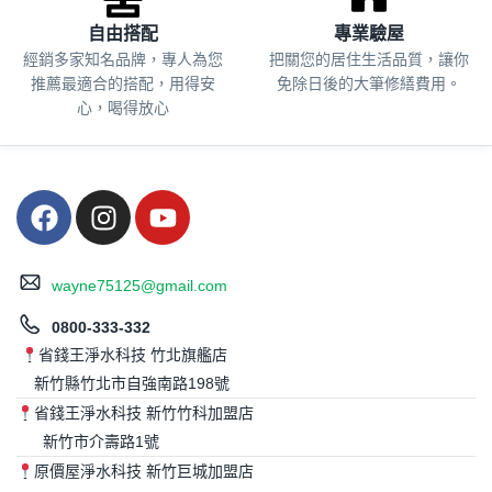
自由搭配
專業驗屋
經銷多家知名品牌，專人為您
把關您的居住生活品質，
讓你
推薦最適合的搭配，用得安
免除日後的大筆修繕費用。
心，喝得放心
wayne75125@gmail.com
0800-333-332
省錢王淨水科技 竹北旗艦店
新竹縣竹北市自強南路198號
省錢王淨水科技 新竹竹科加盟店
新竹市介壽路1號
原價屋淨水科技 新竹巨城加盟店