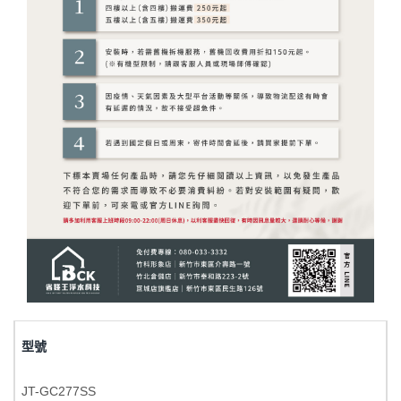
型號
JT-GC277SS