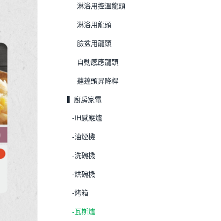
淋浴用控溫龍頭
淋浴用龍頭
臉盆用龍頭
自動感應龍頭
蓮蓬頭昇降桿
▍廚房家電
-IH感應爐
-油煙機
-洗碗機
-烘碗機
-烤箱
-瓦斯爐