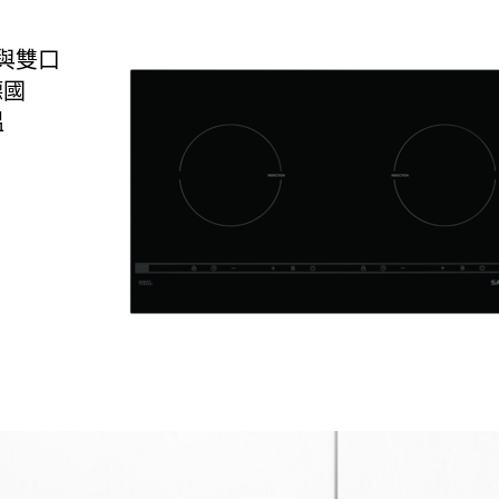
與雙口
德國
溫