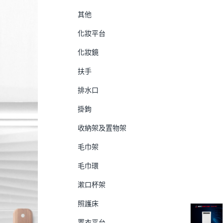
其他
化妝平台
化妝鏡
扶手
排水口
掛鉤
收納架及置物架
毛巾架
毛巾環
漱口杯架
照護床
置衣平台