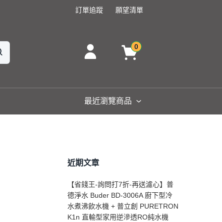
訂單追蹤
願望清單
0
最近瀏覽商品
近期文章
【省錢王-詢問打7折-再送濾心】普
德淨水 Buder BD-3006A 廚下型冷
水煮沸飲水機 + 普立創 PURETRON
K1n 直輸型家用逆滲透RO純水機