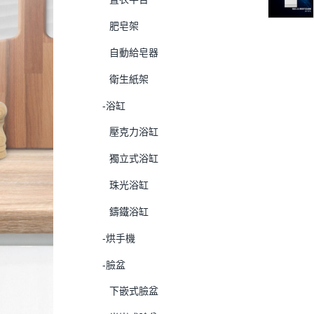
肥皂架
自動給皂器
衛生紙架
-浴缸
壓克力浴缸
獨立式浴缸
珠光浴缸
鑄鐵浴缸
-烘手機
-臉盆
下嵌式臉盆