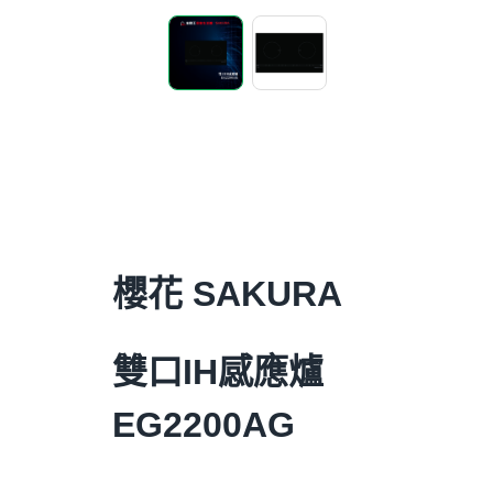
櫻花 SAKURA
雙口IH感應爐
EG2200AG