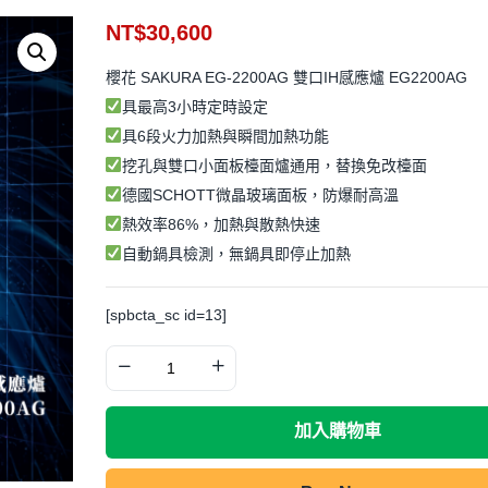
NT$
30,600
櫻花 SAKURA EG-2200AG 雙口IH感應爐 EG2200AG
具最高3小時定時設定
具6段火力加熱與瞬間加熱功能
挖孔與雙口小面板檯面爐通用，替換免改檯面
德國SCHOTT微晶玻璃面板，防爆耐高溫
熱效率86%，加熱與散熱快速
自動鍋具檢測，無鍋具即停止加熱
[spbcta_sc id=13]
加入購物車