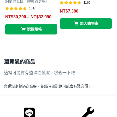
詢問最低價『聊聊省更多』
1166
評分
滿分 5
1316
NT$
7,380
4.66
評分
滿分 5
NT$
30,390
–
NT$
32,990
4.63
4
加入購物車
選擇規格
瀏覽過的商品
這裡可能會有遺珠之憾喔，檢查一下吧
您還沒瀏覽過商品喔，花點時間逛逛可能會有驚喜價！
.