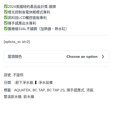
2024美國紐約產品設計獎-銀牌
燈光控制省電休眠模式專利
高科技LCD觸控面板專利
揮手感應出水專利
醫療級316L不鏽鋼（加熱器、熱水缸）
[spbcta_sc id=2]
龍頭顏色
Choose an option
貨號:
不提供
分類:
-廚下淨水器
,
▍淨水設備
標籤:
AQUATEK
,
BC TAP
,
BC TAP 2S
,
揮手感應式
,
沛宸
,
雙溫飲水機
,
飲水機