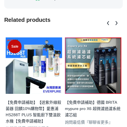
Related products
Sale
【免費申請補助】【送紫外線殺
【免費申請補助】德國 BRITA
菌器 回饋10%購物幣】愛惠浦
mypure pro X6 超微濾過濾系統
HS288T PLUS 智能廚下雙溫飲
濾芯組
B
水機【免費申請補助】
詢問最低價『聊聊省更多』