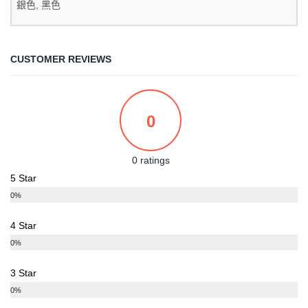
銀色, 黑色
CUSTOMER REVIEWS
0
0 ratings
5 Star
0%
4 Star
0%
3 Star
0%