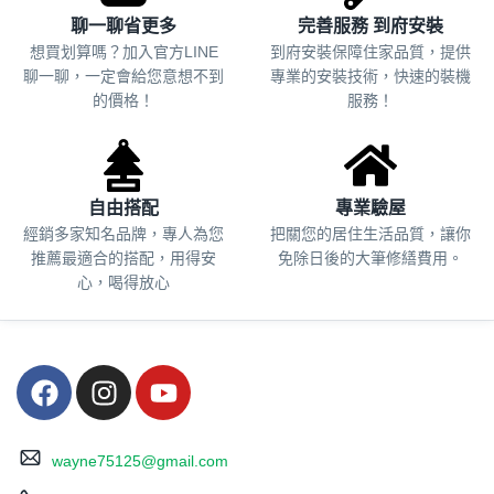
聊一聊省更多
完善服務 到府安裝
想買划算嗎？加入官方LINE
到府安裝保障住家品質，提供
聊一聊，一定會給您意想不到
專業的安裝技術，快速的裝機
的價格！
服務！
自由搭配
專業驗屋
經銷多家知名品牌，專人為您
把關您的居住生活品質，
讓你
推薦最適合的搭配，用得安
免除日後的大筆修繕費用。
心，喝得放心
wayne75125@gmail.com