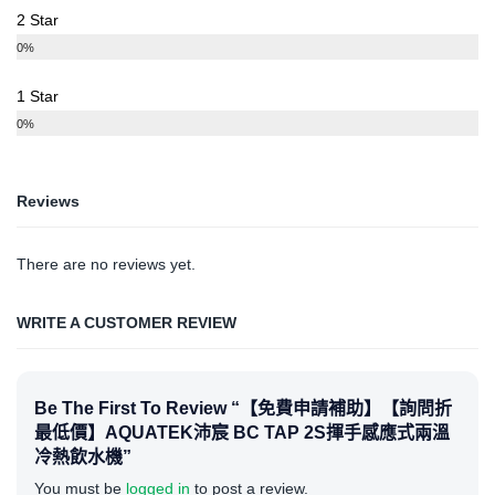
2 Star
0%
1 Star
0%
Reviews
There are no reviews yet.
WRITE A CUSTOMER REVIEW
Be The First To Review “【免費申請補助】【詢問折
最低價】AQUATEK沛宸 BC TAP 2S揮手感應式兩溫
冷熱飲水機”
You must be
logged in
to post a review.