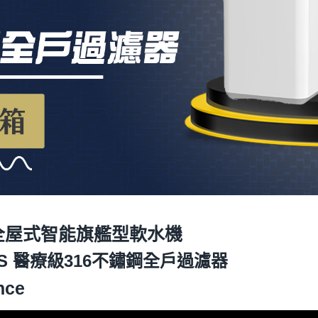
us 全屋式智能旗艦型軟水機
0S 醫療級316不鏽鋼全戶過濾器
nce