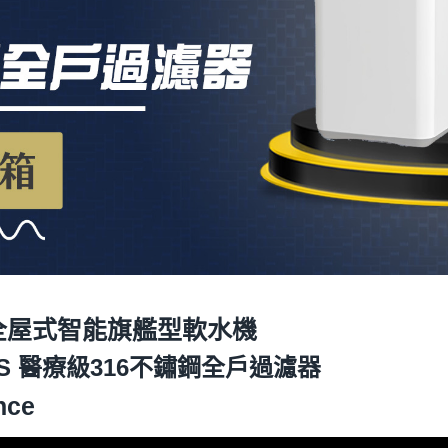
us 全屋式智能旗艦型軟水機
0S 醫療級316不鏽鋼全戶過濾器
nce