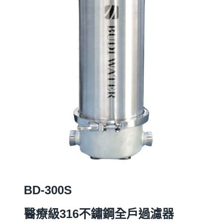
BD-300S
醫療級316
不鏽鋼全戶過濾器