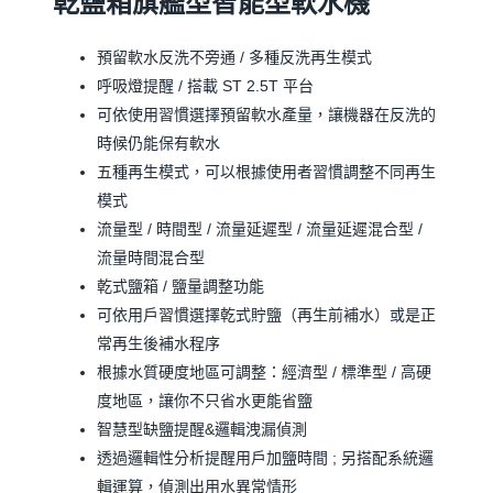
乾鹽箱旗艦型智能型軟水機
預留軟水反洗不旁通 / 多種反洗再生模式
呼吸燈提醒 / 搭載 ST 2.5T 平台
可依使用習慣選擇預留軟水產量，讓機器在反洗的
時候仍能保有軟水
五種再生模式，可以根據使用者習慣調整不同再生
模式
流量型 / 時間型 / 流量延遲型 / 流量延遲混合型 /
流量時間混合型
乾式鹽箱 / 鹽量調整功能
可依用戶習慣選擇乾式貯鹽（再生前補水）或是正
常再生後補水程序
根據水質硬度地區可調整：經濟型 / 標準型 / 高硬
度地區，讓你不只省水更能省鹽
智慧型缺鹽提醒&邏輯洩漏偵測
透過邏輯性分析提醒用戶加鹽時間 ; 另搭配系統邏
輯運算，偵測出用水異常情形