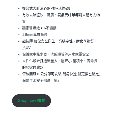
複合式大胖濾心(PP棉+活性碳)
有效去除泥沙、鐵屑、氯氣異味等等對人體有害物
質
獨家醫療級316不鏽鋼
1.5mm厚度筒體
超抗壓 確保安全衛生、高穩定性、耐化學物質、
抗UV
保護家中熱水器、洗碗機等等用水家電安全
人性化設計打造流量大、壓降小.體積小、壽命長
的居家過濾器
管線間距15公分即可安裝,簡易快速,濾更換也鬆定,
保整年水安全部憂「氯」
Shop now 購買