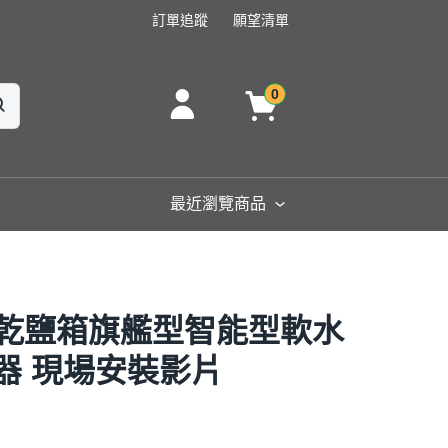
訂單追蹤
願望清單
0
最近瀏覽商品
5H 乾鹽箱旗艦型智能型軟水
濾器 現場安裝影片