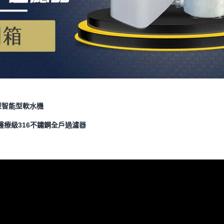
旗艦型智能型軟水機
S 醫療級316不鏽鋼全戶過濾器