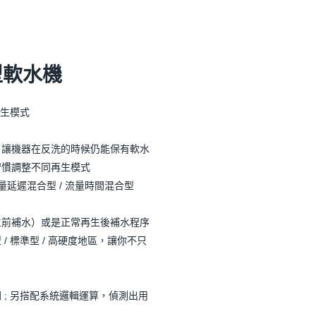
型軟水機
再生模式
，讓機器在反洗的時候仍能保有軟水
習慣調整不同再生模式
 流量延遲混合型 / 流量時間混合型
生前補水）或是正常再生後補水程序
/ 標準型 / 高硬度地區，讓你不只
 ; 另搭配系統邏輯運算，偵測出用