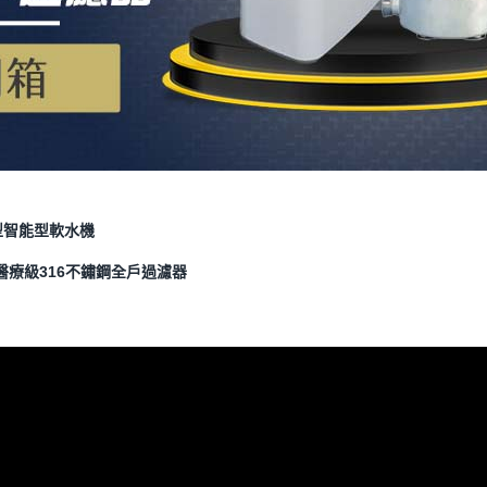
旗艦型智能型軟水機
S 醫療級316不鏽鋼全戶過濾器