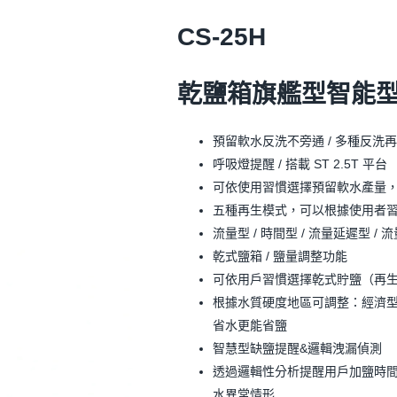
CS-25H
乾鹽箱旗艦型智能
預留軟水反洗不旁通 / 多種反洗
呼吸燈提醒 / 搭載 ST 2.5T 平台
可依使用習慣選擇預留軟水產量
五種再生模式，可以根據使用者
流量型 / 時間型 / 流量延遲型 /
乾式鹽箱 / 鹽量調整功能
可依用戶習慣選擇乾式貯鹽（再
根據水質硬度地區可調整：經濟型 
省水更能省鹽
智慧型缺鹽提醒&邏輯洩漏偵測
透過邏輯性分析提醒用戶加鹽時間
水異常情形