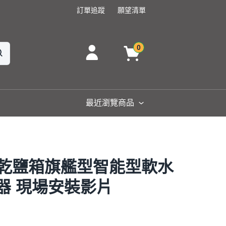
訂單追蹤
願望清單
0
最近瀏覽商品
5H 乾鹽箱旗艦型智能型軟水
濾器 現場安裝影片