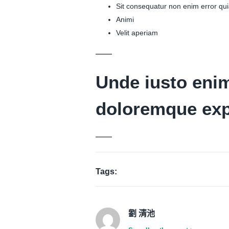
Sit consequatur non enim error qui
Animi
Velit aperiam
Unde iusto enim
doloremque expl
Tags:
劉 清池