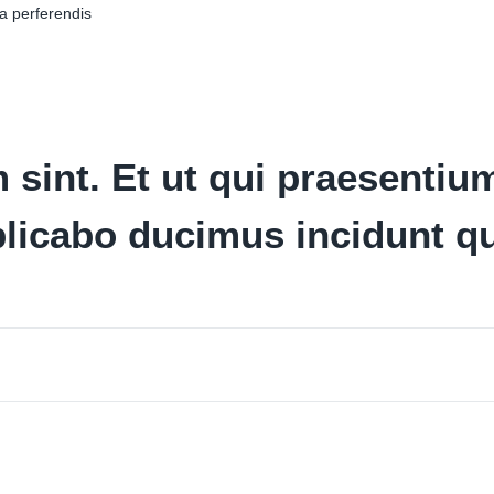
a perferendis
 sint. Et ut qui praesentiu
icabo ducimus incidunt qu