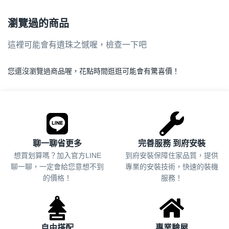
瀏覽過的商品
這裡可能會有遺珠之憾喔，檢查一下吧
您還沒瀏覽過商品喔，花點時間逛逛可能會有驚喜價！
.
聊一聊省更多
完善服務 到府安裝
想買划算嗎？加入官方LINE
到府安裝保障住家品質，提供
聊一聊，一定會給您意想不到
專業的安裝技術，快速的裝機
的價格！
服務！
自由搭配
專業驗屋