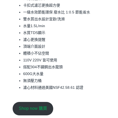
卡扣式濾芯更換超方便
一級水效節能環保 廢水比 1:0.5 節能省水
雙水質出水設計宜飲/洗滌
水量1.5L/min
水質TDS顯示
濾心更換提醒
頂端介面設計
體積小不佔空間
110V 220V 皆可使用
搭配304不鏽鋼出水龍頭
600G大水量
無須壓力桶
濾心材料通過美國NSF42.58.61 認證
Shop now 購買