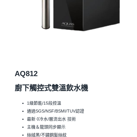
AQ812
廚下觸控式雙溫飲水機
1級節能/15段控溫
通過SGS/NSF/BSMI/TUV認證
最新 0冷水/層流出水 技術
主機＆龍頭同步顯示
絲絨黑/不鏽鋼髮絲紋