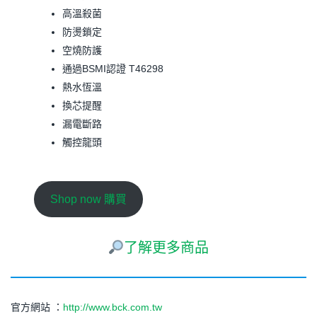
高溫殺菌
防燙鎖定
空燒防護
通過BSMI認證 T46298
熱水恆溫
換芯提醒
漏電斷路
觸控龍頭
Shop now 購買
了解更多商品
官方網站 ：
http://www.bck.com.tw