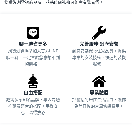
您還沒瀏覽過商品喔，花點時間逛逛可能會有驚喜價！
.
聊一聊省更多
完善服務 到府安裝
想買划算嗎？加入官方LINE
到府安裝保障住家品質，提供
聊一聊，一定會給您意想不到
專業的安裝技術，快速的裝機
的價格！
服務！
自由搭配
專業驗屋
經銷多家知名品牌，專人為您
把關您的居住生活品質，
讓你
推薦最適合的搭配，用得安
免除日後的大筆修繕費用。
心，喝得放心