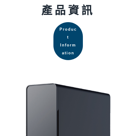
產品資訊
Produc
t
Inform
ation