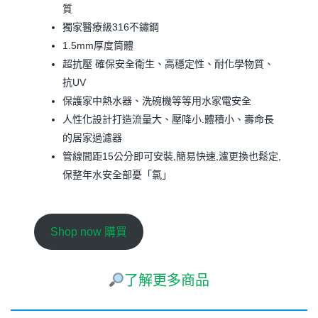
質
獨家醫療級316不鏽鋼
1.5mm厚度筒體
超抗壓 確保安全衛生、高穩定性、耐化學物質、
抗UV
保護家中熱水器、洗碗機等等用水家電安全
人性化設計打造流量大、壓降小.體積小、壽命長
的居家過濾器
管線間距15公分即可安裝,簡易快速,濾更換也鬆定,
保整年水安全部憂「氯」
Shop now 購買
了解更多商品