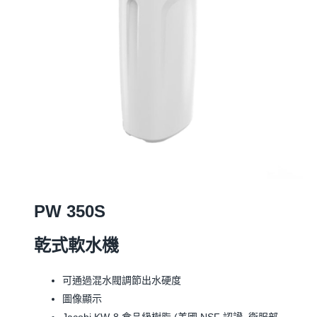
PW 350S
乾式軟水機
可通過混水閥調節出水硬度
圖像顯示
Jacobi KW-8 食品級樹脂 (美國 NSF 認證, 衛服部