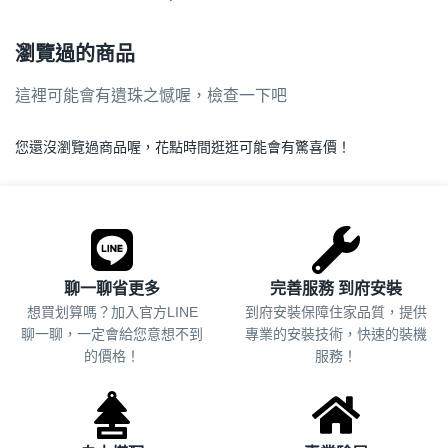
瀏覽過的商品
這裡可能會有遺珠之憾喔，檢查一下吧
您還沒瀏覽過商品喔，花點時間逛逛可能會有驚喜價！
.
聊一聊省更多
完善服務 到府安裝
想買划算嗎？加入官方LINE
到府安裝保障住家品質，提供
聊一聊，一定會給您意想不到
專業的安裝技術，快速的裝機
的價格！
服務！