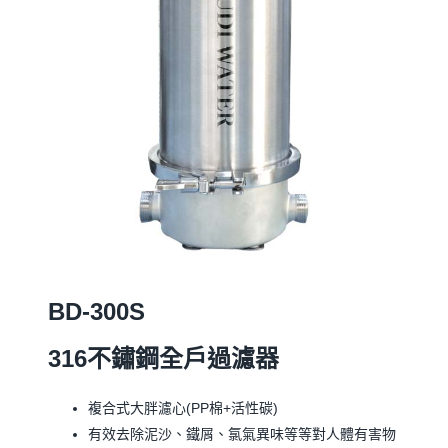
BD-300S
316
不鏽鋼全戶過濾器
複合式大胖濾心(PP棉+活性碳)
有效去除泥沙、鐵屑、氯氣異味等等對人體有害物