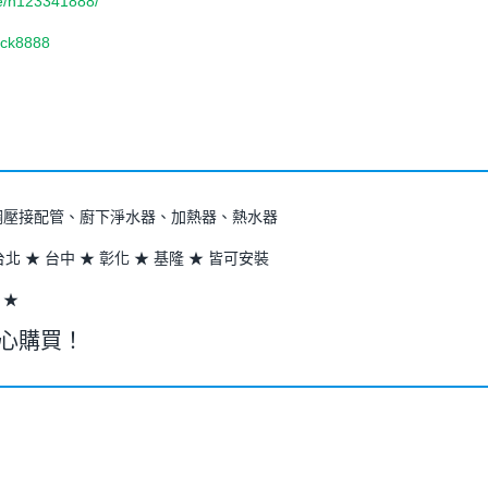
re/h123341888/
bck8888
鏽鋼壓接配管、廚下淨水器、加熱器、熱水器
台北 ★ 台中 ★ 彰化 ★ 基隆 ★ 皆可安裝
 ★
安心購買！