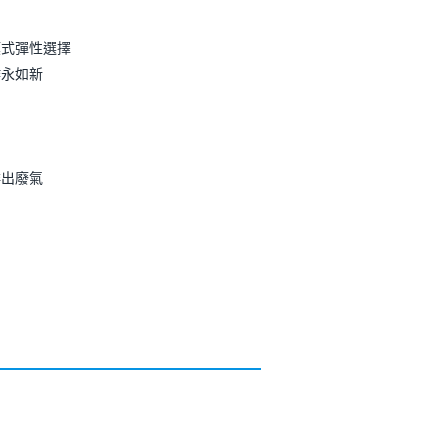
模式彈性選擇
作永如新
排出廢氣