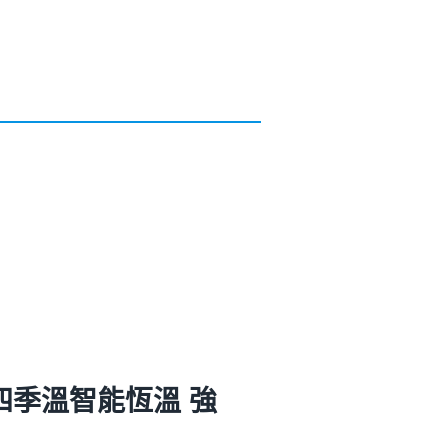
 四季溫智能恆溫 強