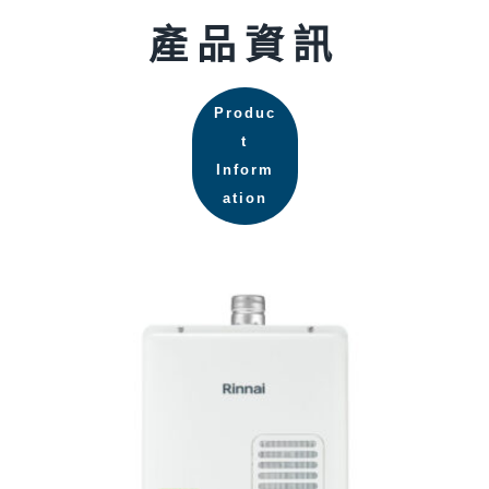
產品資訊
Produc
t
Inform
ation