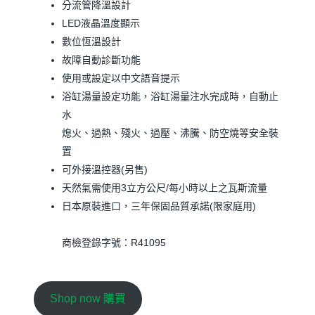
分流管降溫設計
LED液晶溫度顯示
數位恆溫設計
故障自動診斷功能
使用或設定以中文語音提示
浴缸湯量設定功能，浴缸湯量注水完成時，自動止
水
熄火、過熱、殘火、過壓、沸騰、防空燒等安全裝
置
可外接溫控器(另售)
天然氣需使用3立方公尺/每小時以上之瓦斯流量
日本原裝進口，三年保固品質承諾(限家庭用)
商檢登錄字號：R41095
Shop now 購買