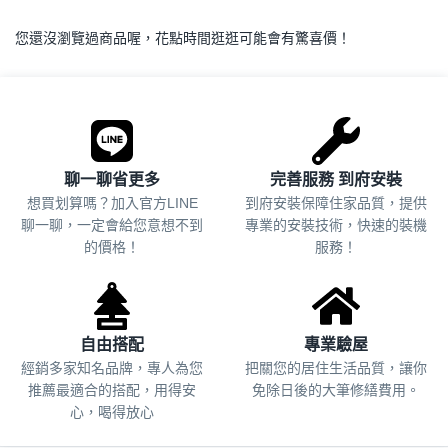
您還沒瀏覽過商品喔，花點時間逛逛可能會有驚喜價！
.
聊一聊省更多
完善服務 到府安裝
想買划算嗎？加入官方LINE
到府安裝保障住家品質，提供
聊一聊，一定會給您意想不到
專業的安裝技術，快速的裝機
的價格！
服務！
自由搭配
專業驗屋
經銷多家知名品牌，專人為您
把關您的居住生活品質，
讓你
推薦最適合的搭配，用得安
免除日後的大筆修繕費用。
心，喝得放心