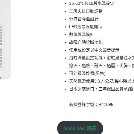
35-60℃共15段水溫設定
三段火排自動調整
分流管降溫設計
LED液晶溫度顯示
數位恆溫設計
故障自動診斷功能
使用或設定以中文語音提示
浴缸湯量設定功能，浴缸湯量注水
熄火、過熱、殘火、過壓、沸騰、
可外接溫控器(另售)
天然氣需使用3立方公尺/每小時以
日本原裝進口，三年保固品質承諾(
商檢登錄字號：R41095
Shop now 購買