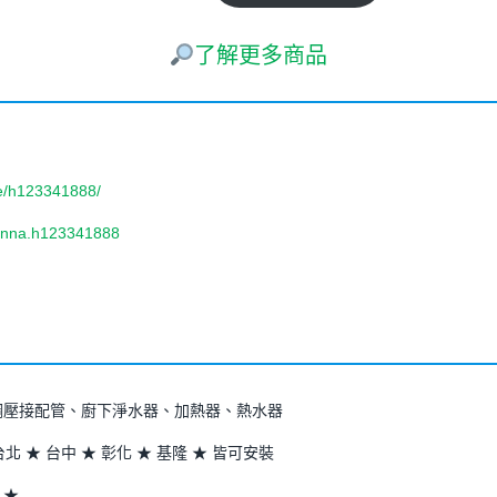
了解更多商品
re/h123341888/
rinna.h123341888
鏽鋼壓接配管、廚下淨水器、加熱器、熱水器
台北 ★ 台中 ★ 彰化 ★ 基隆 ★ 皆可安裝
 ★