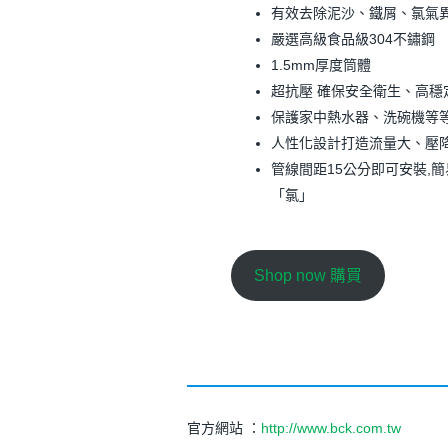
有效去除泥沙、鐵屑、氯氣
嚴選高級食品級304不鏽鋼
1.5mm厚度筒體
超抗壓 確保安全衛生、高穩
保護家中熱水器、洗碗機等
人性化設計打造流量大、壓
管線間距15公分即可安裝,
「氯」
Shop now 購買
官方網站 ：
http://www.bck.com.tw