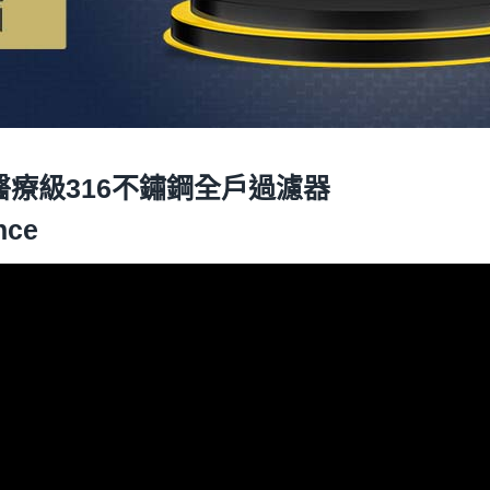
0S 醫療級316不鏽鋼全戶過濾器
nce