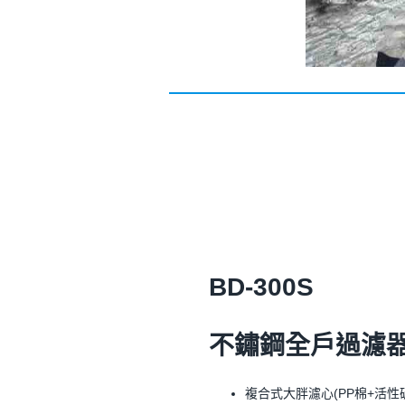
BD-300S
不鏽鋼全戶過濾
複合式大胖濾心(PP棉+活性