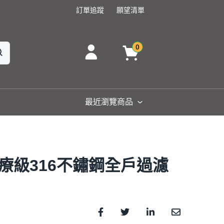
訂單追蹤
願望清單
0
最近瀏覽商品
 醫療級316不鏽鋼全戶過濾